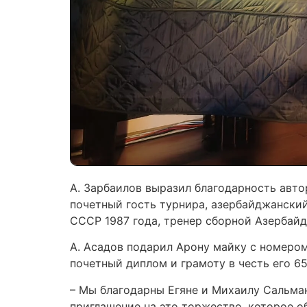
А. Зарбаилов выразил благодарность авто
почетный гость турнира, азербайджански
СССР 1987 года, тренер сборной Азербайд
А. Асадов подарил Арону майку с номером1
почетный диплом и грамоту в честь его 6
– Мы благодарны Егяне и Михаилу Сальма
приглашение на это торжество, которое о