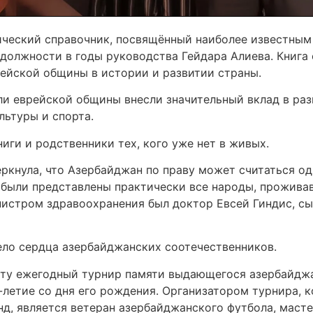
ический справочник, посвящённый наиболее известны
должности в годы руководства Гейдара Алиева. Книга
рейской общины в истории и развитии страны.
ли еврейской общины внесли значительный вклад в раз
льтуры и спорта.
иги и родственники тех, кого уже нет в живых.
ркнула, что Азербайджан по праву может считаться о
й были представлены практически все народы, прожива
инистром здравоохранения был доктор Евсей Гиндис, с
ело сердца азербайджанских соотечественников.
чету ежегодный турнир памяти выдающегося азербайдж
-летие со дня его рождения. Организатором турнира, 
д, является ветеран азербайджанского футбола, масте