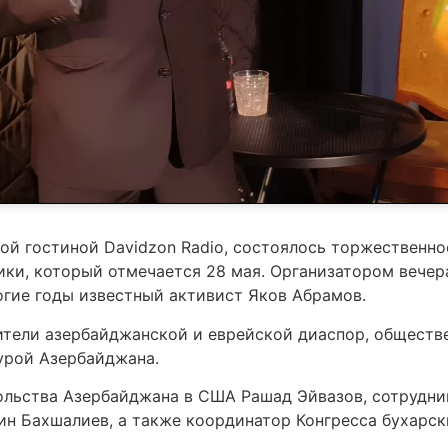
ьной гостиной Davidzon Radio, состоялось торжествен
ки, который отмечается 28 мая. Организатором вечер
огие годы известный активист Яков Абрамов.
ители азербайджанской и еврейской диаспор, обществ
урой Азербайджана.
ольства Азербайджана в США Рашад Эйвазов, сотрудни
н Бахшалиев, а также координатор Конгресса бухарски