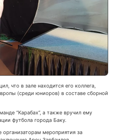
л, что в зале находится его коллега,
вропы (среди юниоров) в составе сборной
манде “Карабах”, а также вручил ему
ации футбола города Баку.
е организаторам мероприятия за
заключение Арон Зарбаилов.