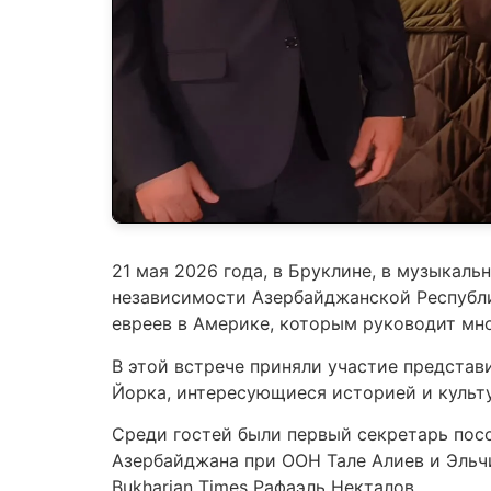
21 мая 2026 года, в Бруклине, в музыкал
независимости Азербайджанской Республи
евреев в Америке, которым руководит мн
В этой встрече приняли участие представ
Йорка, интересующиеся историей и культ
Среди гостей были первый секретарь пос
Азербайджана при ООН Тале Алиев и Эльчи
Bukharian Times Рафаэль Некталов.