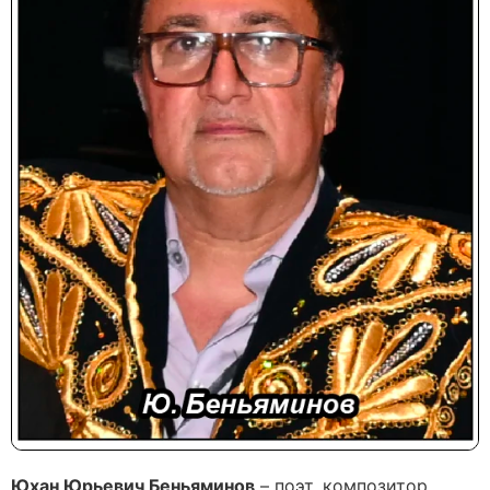
Юхан Юрьевич Беньяминов
– поэт, композитор,