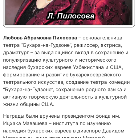
Любовь Абрамовна Пилосова
– основательница
театра “Бухара-на-Гудзоне”, режиссер, актриса,
драматург – за выдающийся вклад в сохранение и
популяризацию культурного и исторического
наследия бухарских евреев Узбекистана и США,
формирование и развитие бухарскоеврейского
театрального искусства, создание театра комедии
“Бухара-на-Гудзоне”, сохранение родного языка и
активную творческую деятельность в культурной
жизни общины США.
Награды были вручены президентом фонда им.
Ицхака Мавашева – института по изучению
наследия бухарских евреев в диаспоре Давидом
Мавашевым, вице-президентом Мариной