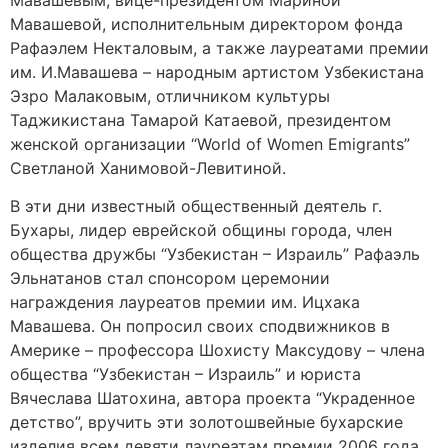
Мавашевой, исполнительным директором фонда
Рафаэлем Некталовым, а также лауреатами премии
им. И.Мавашева – народным артистом Узбекистана
Эзро Малаковым, отличником культуры
Таджикистана Тамарой Катаевой, президентом
женской организации “World of Women Emigrants”
Светланой Ханимовой-Левитиной.
В эти дни известный общественный деятель г.
Бухары, лидер еврейской общины города, член
общества дружбы “Узбекистан – Израиль” Рафаэль
Эльнатанов стал спонсором церемонии
награждения лауреатов премии им. Ицхака
Мавашева. Он попросил своих сподвижников в
Америке – профессора Шохисту Максудову – члена
общества “Узбекистан – Израиль” и юриста
Вячеслава Шатохина, автора проекта “Украденное
детство”, вручить эти золотошвейные бухарские
изделия всем девяти лауреатам премии 2006 года.