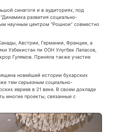
льшой синагоги и в аудиториях, под
 “Динамика развития социально-
ным научным центром “Рошнои” совместно
анады, Австрии, Германии, Франции, а
ики Узбекистан пи ООН Улугбек Лапасов,
хрор Гулямов. Приняла также участие
священа новейшей истории бухарских
кже тем серьезным социально-
ских евреев в 21 веке. В своем докладе
ть многие проекты, связанные с