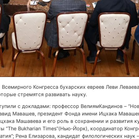
 Всемирного Конгресса бухарских евреев Леви Леваева
оторые стремятся развивать науку.
тупили с докладами: профессор ВелиямКандинов – “Н
Давид Мавашев, президент Фонда имени Ицхака Мавашев
цхака Машавева и его роль в сохранении и развития ку
ты “The Bukharian Times”(Нью-Йорк), координатор Конг
я”; Рена Елизарова, кандидат филологических наук – “J