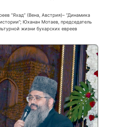
еев “Яхад” (Вена, Австрия)– “Динамика
 истории”; Юханан Мотаев, председатель
льтурной жизни бухарских евреев