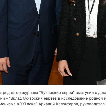
, редактор журнала “Бухарские евреи” выступил с док
ии – “Вклад бухарских евреев в исследование родной и
манизма в XXI веке”. Аркадий Калонтаров, руководител