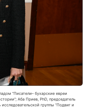
ладом “Писатели– бухарские евреи
стории”; Аба Приев, PhD, председатель
ь исследовательской группы “Подвиг и