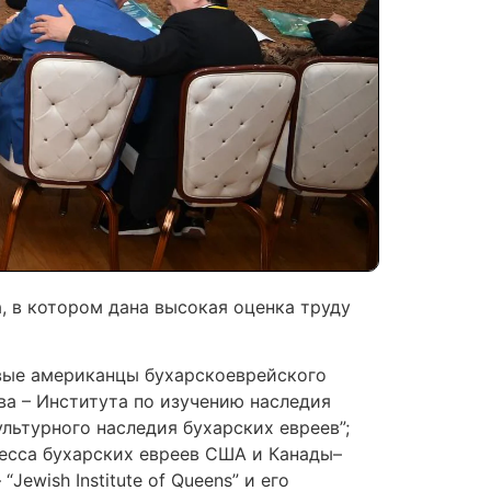
, в котором дана высокая оценка труду
овые американцы бухарскоеврейского
а – Института по изучению наследия
льтурного наследия бухарских евреев”;
ресса бухарских евреев США и Канады–
ewish Institute of Queens” и его