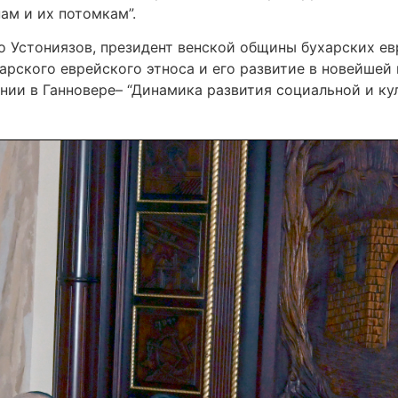
ам и их потомкам”.
Устониязов, президент венской общины бухарских евр
арского еврейского этноса и его развитие в новейшей
нии в Ганновере– “Динамика развития социальной и ку