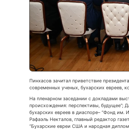
Пинхасов зачитал приветствие президента
современных ученых, бухарских евреев, к
На пленарном заседании с докладами выс
происхождения: перспективы, будущее”; 
бухарских евреев в диаспоре– “Фонд им. И
Рафаэль Некталов, главный редактор газе
“Бухарские евреи США и народная дипломати