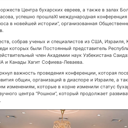
оржеств Центра бухарских евреев, а также в залах Бо
асова, успешно прошлаXI международная конференция
носа в новейшей истории”, организованная Обществен
в.
ств, собрав ученых и специалистов из США, Израиля, К
реди которых были Постоянный представитель Республ
действительный член Академии наук Узбекистана Саида
А и Канады Хагит Софиева-Леваева.
черкнул важность проведения конференции, которая по
вития общин, организаций в диаспоре и Израиле, а та
м изменениям, которые в корне изменили статус бухар
учного центра “Рошнои”, который продолжает развива
.