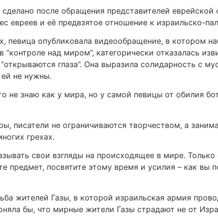
то сделано после обращения представителей еврейской
с евреев и её предвзятое отношение к израильско-па
ях, певица опубликовала видеообращение, в котором н
 “контроле над миром”, категорически отказалась из
, “открываются глаза”. Она выразила солидарность с м
 ей не нужны.
что не знаю как у мира, но у самой певицы от обилия бо
ры, писатели не ограничиваются творчеством, а зани
ногих грехах.
зывать свои взгляды на происходящее в мире. Только е
те предмет, посвятите этому время и усилия – как вы 
ьба жителей Газы, в которой израильская армия пров
оняла бы, что мирные жители Газы страдают не от Изра