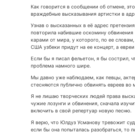
Как говорится в сообщении об отмене, э
враждебные высказывания артистки в адре
Узнав о высказанных в её адрес претензи
повторила набившие оскомину обвинения в
карами от мира, у которого, по ее словам
США узбеки придут на ее концерт, а евреи
Если бы я писал фельетон, я бы сострил, 
проблема намного шире.
Мы давно уже наблюдаем, как певцы, акте
стесняются публично обвинять евреев во м
Я не лишаю творческих людей права выска
чужие лозунги и обвинения, сначала изучи
включить в свой репертуар новую песню.
Я верю, что Юлдуз Усманову тревожит суд
если бы она попыталась разобраться, то п