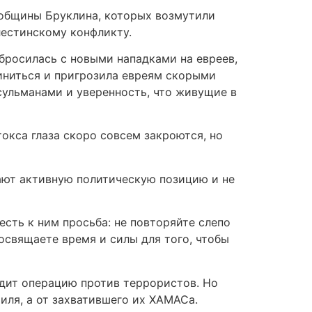
 общины Бруклина, которых возмутили
лестинскому конфликту.
абросилась с новыми нападками на евреев,
виниться и пригрозила евреям скорыми
усульманами и уверенность, что живущие в
токса глаза скоро совсем закроются, но
мают активную политическую позицию и не
сть к ним просьба: не повторяйте слепо
посвящаете время и силы для того, чтобы
одит операцию против террористов. Но
иля, а от захватившего их ХАМАСа.