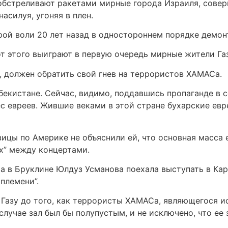
 обстреливают ракетами мирные города Израиля, сове
асилуя, угоняя в плен.
рой воли 20 лет назад в одностороннем порядке демон
от этого выиграют в первую очередь мирные жители Га
ы, должен обратить свой гнев на террористов ХАМАСа.
екистане. Сейчас, видимо, поддавшись пропаганде в 
с евреев. Жившие веками в этой стране бухарские евре
ицы по Америке не объяснили ей, что основная масса е
х” между концертами.
та в Бруклине Юлдуз Усманова поехала выступать в Кар
племени”.
в Газу до того, как террористы ХАМАСа, являющегося и
случае зал был бы полупустым, и не исключено, что ее