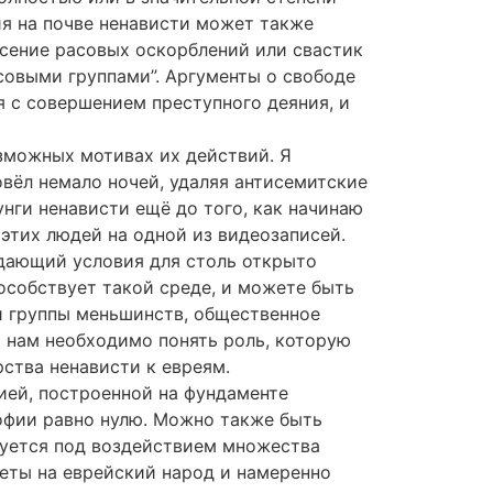
ия на почве ненависти может также
есение расовых оскорблений или свастик
совыми группами”. Аргументы о свободе
я с совершением преступного деяния, и
озможных мотивах их действий. Я
овёл немало ночей, удаляя антисемитские
унги ненависти ещё до того, как начинаю
 этих людей на одной из видеозаписей.
здающий условия для столь открыто
особствует такой среде, и можете быть
й группы меньшинств, общественное
и нам необходимо понять роль, которую
ства ненависти к евреям.
гией, построенной на фундаменте
офии равно нулю. Можно также быть
руется под воздействием множества
еты на еврейский народ и намеренно