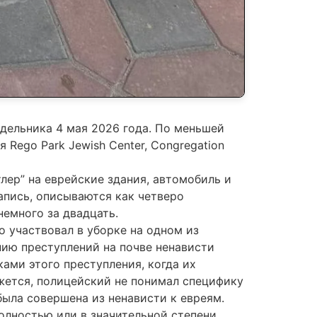
дельника 4 мая 2026 года. По меньшей
Rego Park Jewish Center, Congregation
ер” на еврейские здания, автомобиль и
пись, описываются как четверо
немного за двадцать.
 участвовал в уборке на одном из
ию преступлений на почве ненависти
ками этого преступления, когда их
ажется, полицейский не понимал специфику
была совершена из ненависти к евреям.
олностью или в значительной степени