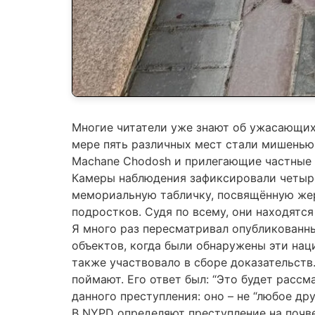
Многие читатели уже знают об ужасающих
мере пять различных мест стали мишенью н
Machane Chodosh и прилегающие частные 
Камеры наблюдения зафиксировали четырё
мемориальную табличку, посвящённую жер
подростков. Судя по всему, они находятс
Я много раз пересматривал опубликованны
объектов, когда были обнаружены эти на
также участвовало в сборе доказательств.
поймают. Его ответ был: “Это будет расс
данного преступления: оно – не “любое др
В NYPD определяют преступление на почве