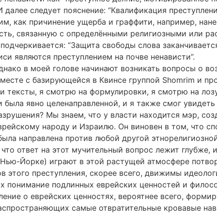
 далее следует пояснение: “Квалификация преступлен
им, как причинение ущерба и граффити, например, нан
сть, связанную с определёнными религиозными или ра
е подчеркивается: “Защита свободы слова заканчиваетс
си являются преступлением на почве ненависти”.
днако в моей голове начинают возникать вопросы о в
вместе с базирующейся в Квинсе группой Shomrim и пр
и тексты, я смотрю на формулировки, я смотрю на лоз
и была явно целенаправленной, и я также смог увидеть
азрушения? Мы знаем, что у власти находится мэр, со
ейскому народу и Израилю. Он виновен в том, что сп
 была направлена против любой другой этнорелигиозно
что ответ на этот мучительный вопрос лежит глубже, 
 Нью-Йорке) играют в этой растущей атмосфере потвор
ов этого преступления, скорее всего, движимы идеоло
их понимание подлинных еврейских ценностей и филос
ление о еврейских ценностях, вероятнее всего, форми
распространяющих самые отвратительные кровавые нав