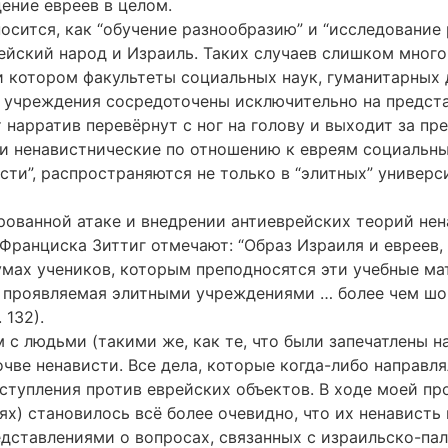
ние евреев в целом.
носится, как “обучение разнообразию” и “исследование 
ский народ и Израиль. Таких случаев слишком много, 
 котором факультеты социальных наук, гуманитарных д
 учреждения сосредоточены исключительно на предста
т нарратив перевёрнут с ног на голову и выходит за пр
 и ненавистнические по отношению к евреям социальн
ти”, распространяются не только в “элитных” универси
ованной атаке и внедрении антиеврейских теорий нен
ранциска Зиттиг отмечают: “Образ Израиля и евреев,
мах учеников, которым преподносятся эти учебные ма
проявляемая элитными учреждениями … более чем шокиру
 132).
 с людьми (такими же, как те, что были запечатлены н
чве ненависти. Все дела, которые когда-либо направл
еступления против еврейских объектов. В ходе моей 
ях) становилось всё более очевидно, что их ненавист
ставлениями о вопросах, связанных с израильско-па