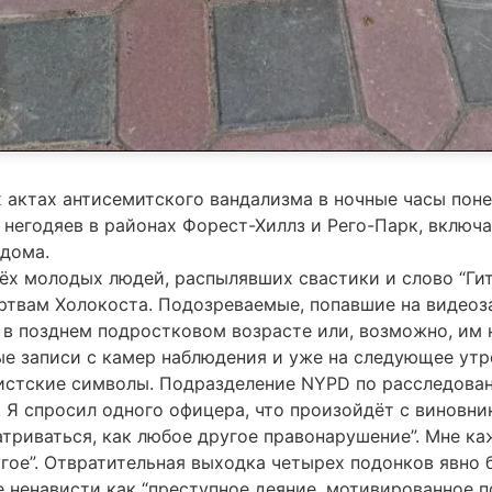
 актах антисемитского вандализма в ночные часы поне
егодяев в районах Форест-Хиллз и Рего-Парк, включая 
дома.
х молодых людей, распылявших свастики и слово “Гитл
твам Холокоста. Подозреваемые, попавшие на видеоза
я в позднем подростковом возрасте или, возможно, им 
е записи с камер наблюдения и уже на следующее утро
цистские символы. Подразделение NYPD по расследован
 Я спросил одного офицера, что произойдёт с виновни
матриваться, как любое другое правонарушение”. Мне к
угое”. Отвратительная выходка четырех подонков явно 
 ненависти как “преступное деяние, мотивированное п