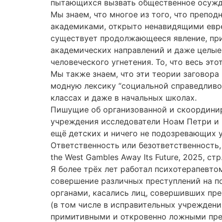
пытающихся вызвать общественное осужде
Мы знаем, что многое из того, что препод
академиками, открыто ненавидящими еврей
существует продолжающееся явление, при
академических направлений и даже целые
человеческого угнетения. То, что весь это
Мы также знаем, что эти теории заговора
модную лексику “социальной справедливос
классах и даже в начальных школах.
Пишущие об организованной и скоординир
учреждения исследователи Ноам Петри и Ф
ещё детских и ничего не подозревающих у
Ответственность или безответственность, 
the West Gambles Away Its Future, 2025, стр.
Я более трёх лет работал психотерапевтом
совершение различных преступлений на по
органами, касались лиц, совершивших пр
(в том числе в исправительных учреждени
примитивными и откровенно ложными пред