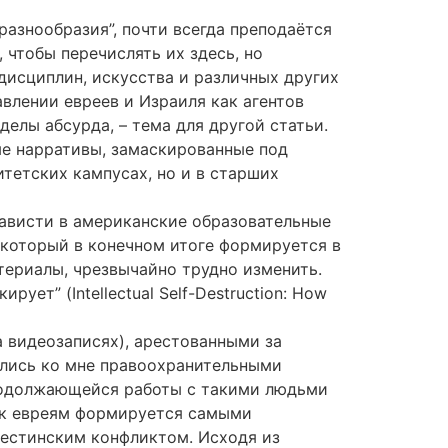
разнообразия”, почти всегда преподаётся
чтобы перечислять их здесь, но
исциплин, искусства и различных других
влении евреев и Израиля как агентов
еделы абсурда, – тема для другой статьи.
ые нарративы, замаскированные под
тетских кампусах, но и в старших
ависти в американские образовательные
 который в конечном итоге формируется в
териалы, чрезвычайно трудно изменить.
ет” (Intellectual Self-Destruction: How
а видеозаписях), арестованными за
ялись ко мне правоохранительными
продолжающейся работы с такими людьми
ь к евреям формируется самыми
лестинским конфликтом. Исходя из