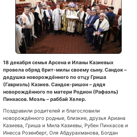
18 декабря cемья Арсена и Иланы Казиевых
провела обряд брит-милы своему сыну. Сандок –
дедушка новорождённого по отцу Гриша
(Гавриэль) Казиев. Сандок-ришон – дядя
новорождённого по матери Родион (Рафаэль)
Пинхасов. Моэль – раббай Хелер.
Поздравили родителей и благословили
новорождённого родные, близкие, друзья Ариана
Казиева, Гриша и Мила Казиевы, Рубен Пинхасов и
Инесса Розенберг, Оля Абдурахманова, Богдан