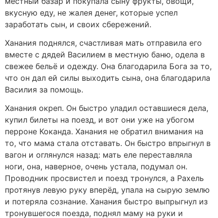
местный базар и покупала сыну фрукты, овощи,
вкусную еду, не жалея денег, которые успел
заработать сын, и своих сбережений.
Ханания поднялся, счастливая мать отправила его
вместе с дядей Василием в местную баню, одела в
свежее бельё и одежду. Она благодарила Бога за то,
что он дал ей силы выходить сына, она благодарила
Василия за помощь.
Ханания окреп. Он быстро уладил оставшиеся дела,
купил билеты на поезд, и вот они уже на убогом
перроне Коканда. Ханания не обратил внимания на
то, что мама стала отставать. Он быстро впрыгнул в
вагон и оглянулся назад: мать еле переставляла
ноги, она, наверное, очень устала, подумал он.
Проводник просвистел и поезд тронулся, а Рахель
протянув левую руку вперёд, упала на сырую землю
и потеряла сознание. Ханания быстро выпрыгнул из
тронувшегося поезда, поднял маму на руки и