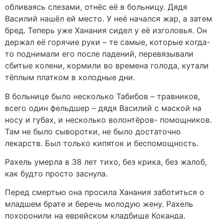
обливаясь слезами, отнёс её в больницу. Дядя
Василий нашёл ей место. У неё начался жар, а затем
бред. Теперь уже Ханания сидел у её изголовья. Он
держал её горячие руки – те самые, которые когда-
то поднимали его после падений, перевязывали
сбитые колени, кормили во времена голода, кутали
тёплым платком в холодные дни.
В больнице было несколько Табибов – травников,
всего один фельдшер – дядя Василий с маской на
носу и губах, и несколько волонтёров- помощников.
Там не было сыворотки, не было достаточно
лекарств. Был только кипяток и беспомощность.
Рахель умерла в 38 лет тихо, без крика, без жалоб,
как будто просто заснула.
Перед смертью она просила Ханания заботиться о
младшем брате и беречь молодую жену. Рахель
похоронили на еврейском кладбище Коканда,