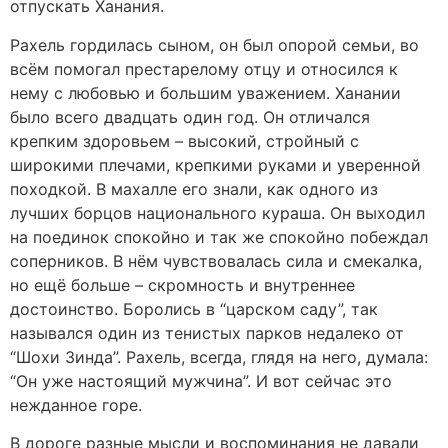
отпускать Ханания.
Рахель гордилась сыном, он был опорой семьи, во
всём помогал престарелому отцу и относился к
нему с любовью и большим уважением. Ханании
было всего двадцать один год. Он отличался
крепким здоровьем – высокий, стройный с
широкими плечами, крепкими руками и уверенной
походкой. В махалле его знали, как одного из
лучших борцов национального кураша. Он выходил
на поединок спокойно и так же спокойно побеждал
соперников. В нём чувствовалась сила и смекалка,
но ещё больше – скромность и внутреннее
достоинство. Боролись в “царском саду”, так
назывался один из тенистых парков недалеко от
“Шохи Зинда”. Рахель, всегда, глядя на него, думала:
“Он уже настоящий мужчина”. И вот сейчас это
нежданное горе.
В дороге разные мысли и воспоминания не давали