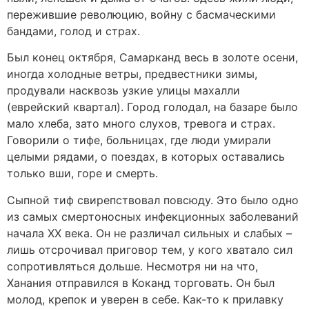
пережившие революцию, войну с басмаческими
бандами, голод и страх.
Был конец октября, Самарканд весь в золоте осени,
иногда холодные ветры, предвестники зимы,
продували насквозь узкие улицы махалли
(еврейский квартал). Город голодал, на базаре было
мало хлеба, зато много слухов, тревога и страх.
Говорили о тифе, больницах, где люди умирали
целыми рядами, о поездах, в которых оставались
только вши, горе и смерть.
Сыпной тиф свирепствовал повсюду. Это было одно
из самых смертоносных инфекционных заболеваний
начала XX века. Он не различал сильных и слабых –
лишь отсрочивал приговор тем, у кого хватало сил
сопротивляться дольше. Несмотря ни на что,
Ханания отправился в Коканд торговать. Он был
молод, крепок и уверен в себе. Как-то к прилавку