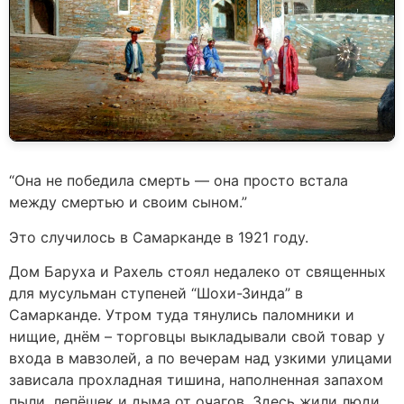
“Она не победила смерть — она просто встала
между смертью и своим сыном.”
Это случилось в Самарканде в 1921 году.
Дом Баруха и Рахель стоял недалеко от священных
для мусульман ступеней “Шохи-Зинда” в
Самарканде. Утром туда тянулись паломники и
нищие, днём – торговцы выкладывали свой товар у
входа в мавзолей, а по вечерам над узкими улицами
зависала прохладная тишина, наполненная запахом
пыли, лепёшек и дыма от очагов. Здесь жили люди,