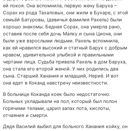
ей покоя. Она вспомнила, первую жену Баруха –
Сорах из рода Тахаловых, они жили в Бухаре, с этой
семьёй Батуровы, (девичья фамилия Рахель) были
хорошо знакомы. Бедная Сорах, она умерла рано,
оставив после себя дочь Малку и сына Циона, они
были уже взрослыми людьми. Рахель вспомнила,
как ей нравился высокий и статный Барух с добрым
нравом, удивительной улыбкой и правильными
чертами лица. Судьба привела Рахель в дом Баруха,
она стала его второй женой. У них родились два
сына. Старший Ханания и младший, Нериё. И вот
она едет в Коканд навстречу неизвестности.
В больнице Коканда коек было недостаточно.
Больных укладывали на пол, который был полон
горячими телами, царил запах пота, кислоты,
отчаяния и смерти.
Дядя Василий выбил для больного Ханания койку, он