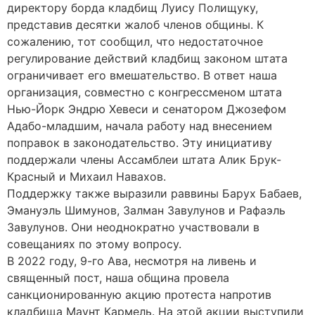
директору борда кладбищ Луису Полищуку,
представив десятки жалоб членов общины. К
сожалению, тот сообщил, что недостаточное
регулирование действий кладбищ законом штата
ограничивает его вмешательство. В ответ наша
организация, совместно с конгрессменом штата
Нью-Йорк Эндрю Хевеси и сенатором Джозефом
Адабо-младшим, начала работу над внесением
поправок в законодательство. Эту инициативу
поддержали члены Ассамблеи штата Алик Брук-
Красный и Михаил Навахов.
Поддержку также выразили раввины Барух Бабаев,
Эмануэль Шимунов, Залман Завулунов и Рафаэль
Завулунов. Они неоднократно участвовали в
совещаниях по этому вопросу.
В 2022 году, 9-го Ава, несмотря на ливень и
священный пост, наша община провела
санкционированную акцию протеста напротив
кладбища Маунт Кармель. На этой акции выступили