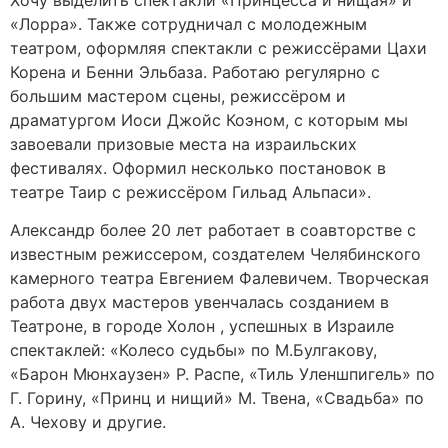
«Лорра». Также сотрудничал с молодежным
театром, оформляя спектакли с режиссёрами Цахи
Корена и Бенни Эльбаза. Работаю регулярно с
большим мастером сцены, режиссёром и
драматургом Иоси Джойс Коэном, с которым мы
завоевали призовые места на израильских
фестивалях. Оформил несколько постановок в
театре Таир с режиссёром Гильад Альпаси».
Александр более 20 лет работает в соавторстве с
известным режиссером, создателем Челябинского
камерного театра Евгением Фалевичем. Творческая
работа двух мастеров увенчалась созданием в
Театроне, в городе Холон , успешных в Израиле
спектаклей: «Колесо судьбы» по М.Булгакову,
«Барон Мюнхаузен» Р. Распе, «Тиль Уленшпигель» по
Г. Горину, «Принц и нищий» М. Твена, «Свадьба» по
А. Чехову и другие.