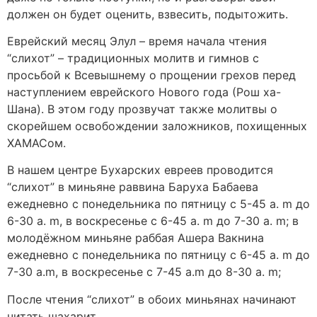
должен он будет оценить, взвесить, подытожить.
Еврейский месяц Элул – время начала чтения
“слихот” – традиционных молитв и гимнов с
просьбой к Всевышнему о прощении грехов перед
наступлением еврейского Нового года (Рош ха-
Шана). В этом году прозвучат также молитвы о
скорейшем освобождении заложников, похищенных
ХАМАСом.
В нашем центре Бухарских евреев проводится
“слихот” в миньяне раввина Баруха Бабаева
ежедневно с понедельника по пятницу с 5-45 a. m до
6-30 a. m, в воскресенье с 6-45 a. m до 7-30 а. m; в
молодёжном миньяне раббая Ашера Вакнина
ежедневно с понедельника по пятницу с 6-45 a. m до
7-30 a.m, в воскресенье с 7-45 a.m до 8-30 а. m;
После чтения “слихот” в обоих миньянах начинают
читать шахарит.