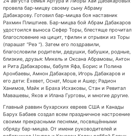
24 августа семья Артура и Лиоры Хаи Дабакаровых
провела бар-мицву своему сыну Абраму
Дабакарову. Готовил бар-мицва боя наставник
Рахмин Плиштиев. Бар-мицва бой Абрам Дабакаров
удостоился выноса Сефер Торы, блестяще прочитал
благословение на цицит, тфилин и отрывки из Торы
(парашат “Реэ “). Затем его поздравили,
благословили родители, дедушки, бабушки, родные,
близкие, друзья: Микель и Оксана Абрамовы, Антон
и Рита Дабакаровы, бабуля Яфа, Борис и Полина
Аронбаевы, Амнон Дабакаров, Игорь Дабакаров и
его дети: Ёхевет, Оснат, Моше и Ашер; Радион
Ханимов, Майк и Браха Исхаковы, Стан и Ревитал
Мавашевы, Яков и Илана Гурговы, и многие другие.
Главный раввин бухарских евреев США и Канады
Барух Бабаев создал всем праздничное настроение
своими прекрасными песнями, посвящёнными
обряду бар-мицва. От имени руководителей и