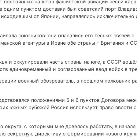
 от постоянных налетов фашистской авиации несли кар
е одним пунктом доставки был советский порт Владиво
 исходившим от Японии, направлялись исключительно с
аивала союзников: они опасались его тесных связей с 
анской агентуры в Иране обе страны – Британия и СССР
ья и оккупировали часть страны на юге, а СССР вошёл
ств единовременный и согласованный ввод войск в тре
перации военный обозреватель, в прошлом полковник р
дствовался положениями 5 и 6 пунктов Договора межд
воих южных рубежей Россия использует право ввести св
о округа, с которыми мне довелось работать, в начале
ило секретную директиву о формировании нового круп