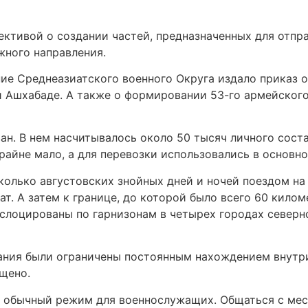
ективой о создании частей, предназначенных для отпра
жного направления.
е Среднеазиатского военного Округа издало приказ о
и Ашхабаде. А также о формировании 53-го армейского
н. В нем насчитывалось около 50 тысяч личного соста
райне мало, а для перевозки использовались в основн
колько августовских знойных дней и ночей поездом на
т. А затем к границе, до которой было всего 60 кило
слоцированы по гарнизонам в четырех городах северно
вания были ограничены постоянным нахождением внутри
щено.
и обычный режим для военнослужащих. Общаться с ме