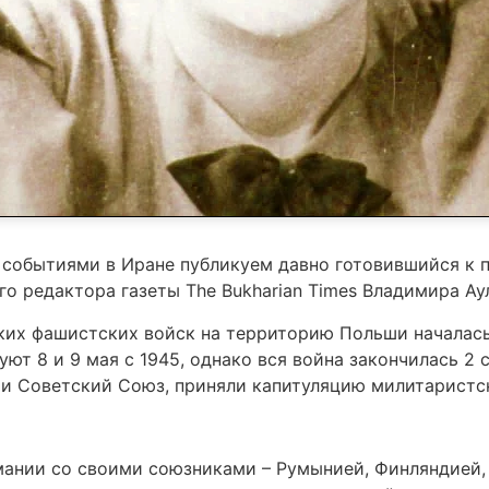
 событиями в Иране публикуем давно готовившийся к п
го редактора газеты The Bukharian Times Владимира Ау
ких фашистских войск на территорию Польши началась
т 8 и 9 мая с 1945, однако вся война закончилась 2 с
я и Советский Союз, приняли капитуляцию милитаристс
рмании со своими союзниками – Румынией, Финляндией,