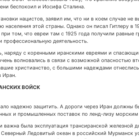
пени беспокоил и Иосифа Сталина.
ановки нацистов, заявил им, что ни в коем случае не в
ю населения этой страны. Однако он писал Гитлеру в 1
 при том, что евреи там с 1925 года получили равные 
 и профессиональную деятельность.
сь, наряду с коренными иранскими евреями и спасающи
очень волновались в связи с возможной опасностью в
авшие христианство, с большими надеждами отнеслись
в Иран.
АНСКИХ ВОЙСК
ало надежно защитить. А дороги через Иран должны б
нных и промышленных поставок по ленд-лизу морским 
и важна была эксплуатация трансиранской железной до
з Северный Ледовитый океан в российский Мурманск ус