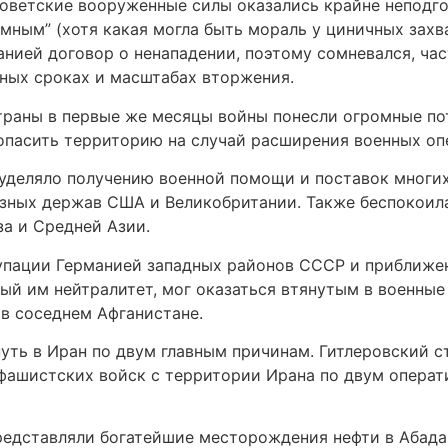
Советские вооруженные силы оказались крайне неподг
мным” (хотя какая могла быть мораль у циничных захва
нией договор о ненападении, поэтому сомневался, час
ных сроках и масштабах вторжения.
траны в первые же месяцы войны понесли огромные по
зопасить территорию на случай расширения военных оп
уделяло получению военной помощи и поставок многих
зных держав США и Великобритании. Также беспокоила
за и Средней Азии.
упации Германией западных районов СССР и приближе
ный им нейтралитет, мог оказаться втянутым в военные
в соседнем Афганистане.
ть в Иран по двум главным причинам. Гитлеровский с
фашистских войск с территории Ирана по двум операт
редставляли богатейшие месторождения нефти в Абада