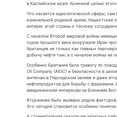
в Каспийском море. Конечной целью этого
Что касается идеологической сферы, сам
изначальной родиной ариев. Нацистская п
интерес этой страны к тесному сотруднич
С началом Второй мировой войны немецкое
годов прошлого века вооружали Иран про
британцев не только как главных партнеро
добычу нефти там, а с началом войны ее о
Особенно Британия била тревогу по повод
Oil Company (AIOC) и безопасности в цел
англичан в Персидском заливе и даже вт
нефтепродуктов для борьбы с фашизмом. 
американским интересам на Ближнем Вост
Вторжение было вызвано рядом факторов. 
Это сегодня становится особенно понятно
А стремительная оккупация западных рай