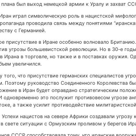
 плана был выход немецкой армии к Уралу и захват СС
 Иран играл символическую роль в нацистской мифолог
ропаганда проводила связь между понятиями “иранская
еству с Германией.
 присутствие в Иране особенно волновало Британию. 
тив угрозы большевистской революции. Но в 30-е годы
в Ирана в торговле, но также и в поставках оружия. 
бъем увеличился.
у того, что присутствие германских специалистов угро
ом. Поэтому руководство Соединенного Королевства бы
оржение в Иран будет оправдано стратегическим полож
И одновременно это послужит противовесом угрозе ан
оке, а также усилит противодействие милитаристской
Успехи нацистов на севере Африки создавали угрозу 
 в свете ситуации с Ормузским проливом у берегов Ир
онов СССР способствовала тому, что иранские вооруже