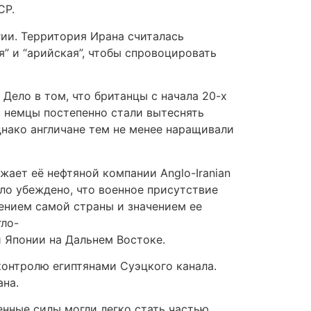
СР.
ии. Территория Ирана считалась
” и “арийская”, чтобы спровоцировать
Дело в том, что британцы с начала 20-х
 немцы постепенно стали вытеснять
Однако англичане тем не менее наращивали
жает её нефтяной компании Anglo-Iranian
ло убеждено, что военное присутствие
ением самой страны и значением ее
гло-
 Японии на Дальнем Востоке.
контролю египтянами Суэцкого канала.
ана.
нные силы могли легко стать частью