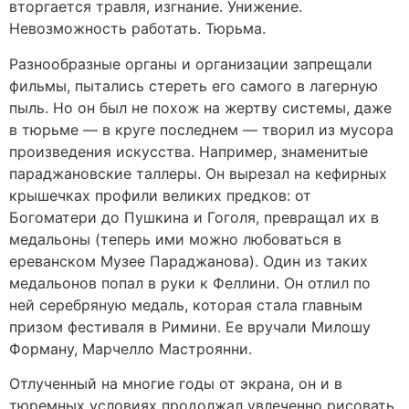
вторгается травля, изгнание. Унижение.
Невозможность работать. Тюрьма.
Разнообразные органы и организации запрещали
фильмы, пытались стереть его самого в лагерную
пыль. Но он был не похож на жертву системы, даже
в тюрьме — в круге последнем — творил из мусора
произведения искусства. Например, знаменитые
параджановские таллеры. Он вырезал на кефирных
крышечках профили великих предков: от
Богоматери до Пушкина и Гоголя, превращал их в
медальоны (теперь ими можно любоваться в
ереванском Музее Параджанова). Один из таких
медальонов попал в руки к Феллини. Он отлил по
ней серебряную медаль, которая стала главным
призом фестиваля в Римини. Ее вручали Милошу
Форману, Марчелло Мастроянни.
Отлученный на многие годы от экрана, он и в
тюремных условиях продолжал увлеченно рисовать