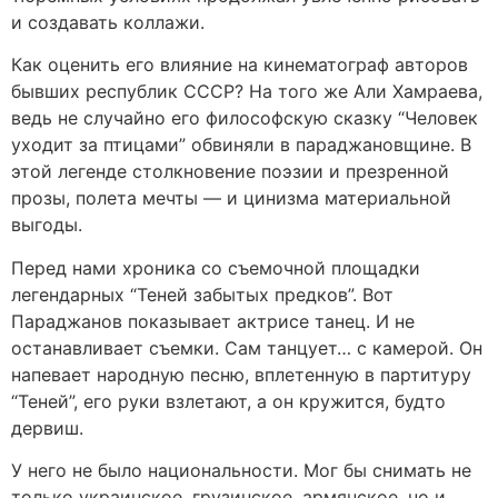
и создавать коллажи.
Как оценить его влияние на кинематограф авторов
бывших республик СССР? На того же Али Хамраева,
ведь не случайно его философскую сказку “Человек
уходит за птицами” обвиняли в параджановщине. В
этой легенде столкновение поэзии и презренной
прозы, полета мечты — и цинизма материальной
выгоды.
Перед нами хроника со съемочной площадки
легендарных “Теней забытых предков”. Вот
Параджанов показывает актрисе танец. И не
останавливает съемки. Сам танцует… с камерой. Он
напевает народную песню, вплетенную в партитуру
“Теней”, его руки взлетают, а он кружится, будто
дервиш.
У него не было национальности. Мог бы снимать не
только украинское, грузинское, армянское, но и