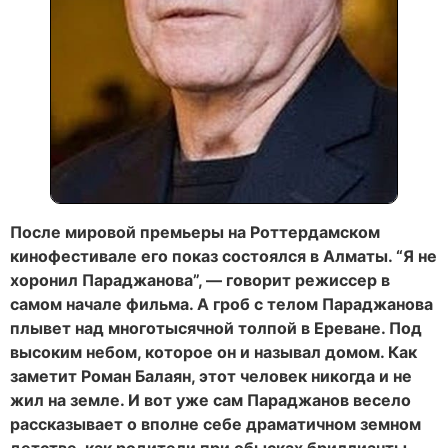
После мировой премьеры на Роттердамском
кинофестивале его показ состоялся в Алматы. “Я не
хоронил Параджанова”, — говорит режиссер в
самом начале фильма. А гроб с телом Параджанова
плывет над многотысячной толпой в Ереване. Под
высоким небом, которое он и называл домом. Как
заметит Роман Балаян, этот человек никогда и не
жил на земле. И вот уже сам Параджанов весело
рассказывает о вполне себе драматичном земном
детстве, как родители при обысках бриллианты