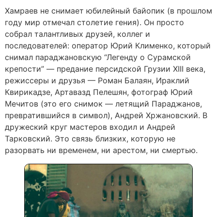
Хамраев не снимает юбилейный байопик (в прошлом
году мир отмечал столетие гения). Он просто
собрал талантливых друзей, коллег и
последователей: оператор Юрий Клименко, который
снимал параджановскую “Легенду о Сурамской
крепости” — предание персидской Грузии ХIII века,
режиссеры и друзья — Роман Балаян, Ираклий
Квирикадзе, Артавазд Пелешян, фотограф Юрий
Мечитов (это его снимок — летящий Параджанов,
превратившийся в символ), Андрей Хржановский. В
дружеский круг мастеров входил и Андрей
Тарковский. Это связь близких, которую не
разорвать ни временем, ни арестом, ни смертью.