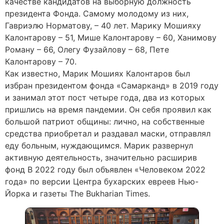
качестве кандидатов на выборную должность
президента Фонда. Самому молодому из них,
Гавриэлю Норматову, – 40 лет. Марику Мошияху
Калонтарову – 51, Мише Калонтарову – 60, Ханимову
Роману – 66, Олегу Фузайлову – 68, Пете
Калонтарову – 70.
Как известно, Марик Мошиях Калонтаров был
избран президентом фонда «Самарканд» в 2019 году
и занимал этот пост четыре года, два из которых
пришлись на время пандемии. Он себя проявил как
большой патриот общины: лично, на собственные
средства приобретал и раздавал маски, отправлял
еду больным, нуждающимся. Марик развернул
активную деятельность, значительно расширив
фонд В 2022 году был объявлен «Человеком 2022
года» по версии Центра бухарских евреев Нью-
Йорка и газеты The Bukharian Times.