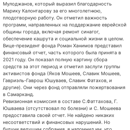
Мулоджанов, который выразил благодарность
Марику Калонтарову за его многолетнюю,
плодотворную работу. Он отметил важность
программ, направленных на поддержание еврейской
общины города, включая ремонт синагог,
обеспечение кашрута и социальной жизни в целом.
Вице-президент фонда Роман Ханимов представил
финансовый отчет, часть которого была принята в
2021 году. Он показал полную картину сбора
средств за этот период и отметил заслуги группы
активистов фонда (Яков Мошеев, Славик Мошеев,
Гавриэль-Гаврош Юшуваев, Славик Фатахов, и
другие). Они через фонд отправляли пожертвования
в Самарканд.
Ревизионная комиссия в составе С.Фаттахова, Г.
Юшваева (отсутствовал по болезни) и С. Мошеева
предоставила своей отчет. Не найдено никаких
несоответствий и финансовых нарушений. Но
будучи ведущим собрания, я напомнил им, что