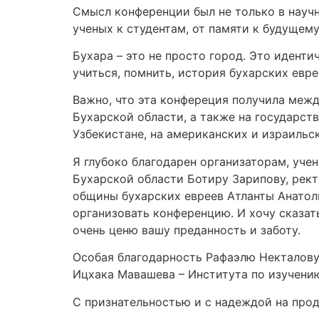
Смысл конференции был не только в научн
ученых к студентам, от памяти к будущему
Бухара – это не просто город. Это иденти
учиться, помнить, история бухарских евр
Важно, что эта конфереция получила межд
Бухарской области, а также на государств
Узбекистане, на американских и израильских
Я глубоко благодарен организаторам, уч
Бухарской области Ботиру Зарипову, рект
общины бухарских евреев Атланты Анатол
организовать конференцию. И хочу сказат
очень ценю вашу преданность и заботу.
Особая благодарность Рафаэлю Некталову,
Ицхака Мавашева – Института по изучению
С признательностью и с надеждой на про