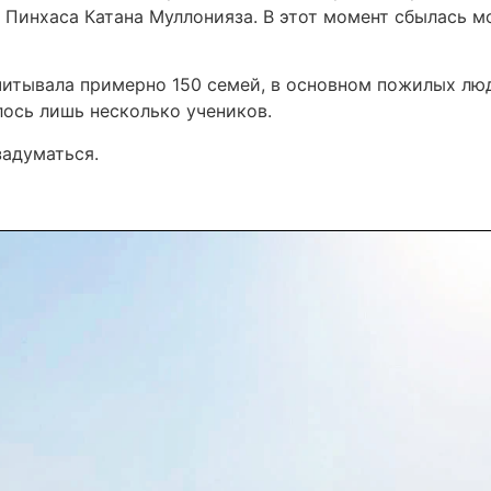
а Пинхаса Катана Муллонияза. В этот момент сбылась м
итывала примерно 150 семей, в основном пожилых люде
лось лишь несколько учеников.
задуматься.