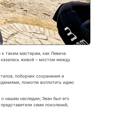
 к таким мастерам, как Левича
а казалась живой – мостом между
талов, поборник сохранения и
ждениями, помогли воплотить идею
л о нашем наследии; Эван был его
 представители семи поколений,