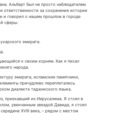
вана. Альберт был не просто наблюдателем
 и ответственности за сохранение истории
ре и говорил о нашем прошлом в городе
ой сферы.
Бухарского эмирата.
д.
ращающийся к своим корням. Как я писал
 моего народа.
ектуру эмирата, исламские памятники,
 элементы причудливо переплетались.
йском диалекте таджикского языка.
ёз, приехавший из Иерусалима. Я стоял в
олом, увенчанным звездой Давида, я стоял
ередине XVIII века, – рядом с местом