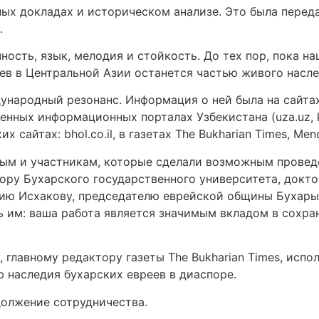
ых докладах и историческом анализе. Это была переда
.
чность, язык, мелодия и стойкость. До тех пор, пока н
еев в Центральной Азии останется частью живого насле
ународный резонанс. Информация о ней была на сайта
енных информационных порталах Узбекистана (uza.uz, k
 сайтах: bhol.co.il, в газетах The Bukharian Times, Men
еным и участникам, которые сделали возможным провед
ору Бухарского государственного университета, докт
ию Исхакову, председателю еврейской общины Бухары 
ь им: ваша работа является значимым вкладом в сохран
 главному редактору газеты The Bukharian Times, исп
 наследия бухарских евреев в диаспоре.
должение сотрудничества.