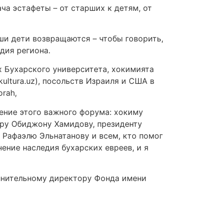
ча эстафеты – от старших к детям, от
аши дети возвращаются – чтобы говорить,
дия региона.
х Бухарского университета, хокимията
ultura.uz), посольств Израиля и США в
orah,
ение этого важного форума: хокиму
ору Обиджону Хамидову, президенту
Рафаэлю Эльнатанову и всем, кто помог
ение наследия бухарских евреев, и я
олнительному директору Фонда имени