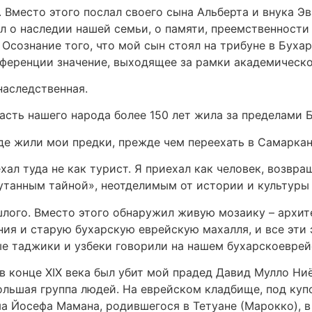
. Вместо этого послал своего сына Альберта и внука Э
ил о наследии нашей семьи, о памяти, преемственности
 Осознание того, что мой сын стоял на трибуне в Буха
нференции значение, выходящее за рамки академическ
наследственная.
асть нашего народа более 150 лет жила за пределами 
где жили мои предки, прежде чем переехать в Самаркан
иехал туда не как турист. Я приехал как человек, возв
кутанным тайной», неотделимым от истории и культуры
лого. Вместо этого обнаружил живую мозаику – архит
ния и старую бухарскую еврейскую махалля, и все эти
ые таджики и узбеки говорили на нашем бухарскоевре
 в конце XIX века был убит мой прадед Давид Мулло Ни
большая группа людей. На еврейском кладбище, под куп
 Йосефа Мамана, родившегося в Тетуане (Марокко), в с