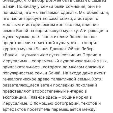
очевидно, что выбор должен быть связан с семьей
Банай. Поначалу у семьи были сомнения, они не
понимали, что мы пытаемся сделать. Мы объяснили,
что нас интересует не сама семья, а история с
местным и историческим контекстом, влияние
семьи Банай на израильскую музыку. А играющая в
музее музыка дает посетителям более полное
представление о местной культуре», – говорит
куратор музея «Башня Давида» Эйлат Либер.
«Банаи – музыкальное путешествие из Персии в
Иерусалим» – современный аудиовизуальный язык,
привлекательность которого во многом связана с
популярностью семьи Банай. На входе даже висит
генеалогическое древо талантливой семьи. Хотя
разветвляющиеся ветви последних поколений
представляют второстепенный интерес в
экспозиции. Главное здесь – общие корни в
Иерусалиме. С помощью фотографий, текстов и
артефактов посетитель перемещается между