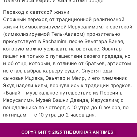
только Йоси вырос и жил в этом городе.
Переход к светской жизни
Сложный переход от традиционной религиозной
жизни (символизируемой Иерусалимом) к светской
(символизируемой Тель-Авивом) пронзительно
присутствует в Rachamim, песне Эвьятара Баная,
которую можно услышать на выставке. Эвьятар
пишет не только о путешествии своего прадеда, но
и об отце, который, в отличие от братьев, артистом
не стал, выбрав карьеру судьи. Спустя годы
сыновья Ицхака, Эвьятар и Меир, и его племянник
Эхуд надели кипы, вернувшись к традиции предков.
«Банай – музыкальное путешествие из Персии в
Иерусалим». Музей Башни Давида, Иерусалим; с
понедельника по четверг, с 10 утра до 6 вечера, по
пятницам — с 10 утра до 2 часов дня.
COPYRIGHT © 2025 THE BUKHARIAN TIMES |