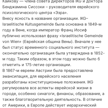
Кайкову — члена совета директоров IKG и доктора
Бенджамина Сиссоки – руководителя еврейского
психологического центра «Эзра».
Внесу ясность в название организации. IKG–
Israelitische Kultusgemeinde была основана в 1849-м
году в Вене, когда император Франц Иосиф
публично использовал фразу «Israelitische Gemeinde
von Wien» (Еврейская община Вены). Вначале у нее
был статус временного социального института —
окончательно организация была утверждена в 1852-
м году. Таким образом, в этом году можно было б
отметить и 175-летие организации.
В 1867-м евреям Австрии была предоставлена
эмансипация, для еврейского населения
разработаны конституционные положения. IKG
регулировала все аспекты еврейской жизни в
городе, особенно синагоги, финансы, образование, а
также благотворительную деятельность. В отличие
от Америки, в Европе действует иерархический