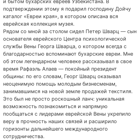
и бытом бухарских евреев Узбекистана. В
подтверждении этому я подарил господину Дойчу
каталог «Евреи края», в котором описана вся
еврейская коллекция музея.
Рядом со мной за столом сидел Петер Шварц — сын
основателя еврейского Центра психологической
службы Вены Георга Шварца, о котором всегда с
благодарностью вспоминают бухарские евреи. Мне
об этом легендарном человеке рассказывал в свое
время Рафаэль Алаев — покойный президент
общины: по его словам, Георг Шварц оказывал
неоценимую помощь молодым бизнесменам,
занимавшимся на новой земле продажей текстиля.
Это был не просто роскошный ланч: уникальная
возможность познакомиться и напрямую
пообщаться с лидерами еврейской Вены укрепило
веру в прочность наших связей и расширило
горизонты дальнейшего международного
сотрудничества.