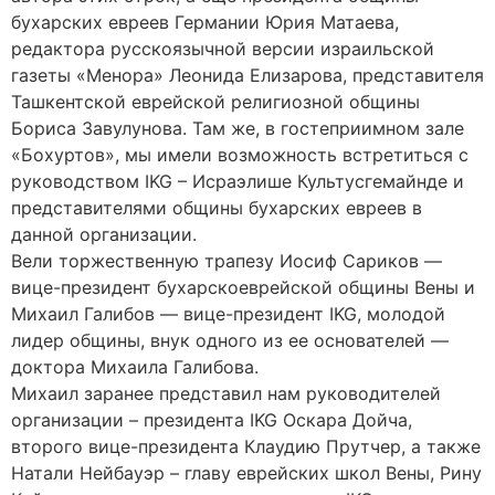
бухарских евреев Германии Юрия Матаева,
редактора русскоязычной версии израильской
газеты «Менора» Леонида Елизарова, представителя
Ташкентской еврейской религиозной общины
Бориса Завулунова. Там же, в гостеприимном зале
«Бохуртов», мы имели возможность встретиться с
руководством IKG – Исраэлише Культусгемайнде и
представителями общины бухарских евреев в
данной организации.
Вели торжественную трапезу Иосиф Сариков —
вице-президент бухарскоеврейской общины Вены и
Михаил Галибов — вице-президент IKG, молодой
лидер общины, внук одного из ее основателей —
доктора Михаила Галибова.
Михаил заранее представил нам руководителей
организации – президента IKG Оскара Дойча,
второго вице-президента Клаудию Прутчер, а также
Натали Нейбауэр – главу еврейских школ Вены, Рину