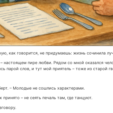
рую, как говорится, не придумаешь: жизнь сочинила л
 – настоящем пире любви. Рядом со мной оказался чело
ь парой слов, и тут мой приятель – тоже из старой г
берт. – Молодые не сошлись характерами.
 принято – не сеять печаль там, где танцуют.
зговору.