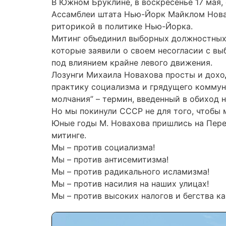
В Южном Бруклине, в воскресенье 17 мая,
Ассамблеи штата Нью-Йорк Майклом Нова
риторикой в политике Нью-Йорка.
Митинг объединил выборных должностных л
которые заявили о своем несогласии с в
под влиянием крайне левого движения.
Лозунги Михаила Новахова просты и дохо
практику социализма и грядущего коммун
молчания” – термин, введенный в обиход 
Но мы покинули СССР не для того, чтобы 
Юные годы М. Новахова пришлись на Перес
митинге.
Мы – против социализма!
Мы – против антисемитизма!
Мы – против радикального исламизма!
Мы – против насилия на наших улицах!
Мы – против высоких налогов и бегства к