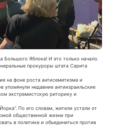
а Большого Яблока! И это только начало.
Генеральные прокуроры штата Сарита
ие на фоне роста антисемитизма и
ов упомянули недавние антиизраильские
азом экстремистскую риторику и
орка”. По его словам, жители устали от
ормой общественной жизни при
вать в политике и объединиться против