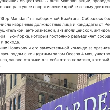
упнейших общественных анти-Mamdani акций, проведен
овало растущее сопротивление крайне левому движени
“Stop Mamdani” на набережной Брайтона. Собралось бол
числе избранные должностные лица и кандидаты от Рес
ушительной, антибизнесной, антиполицейской, антидо
ра Нью-Йорка, который постоянно разъединяет сообще
 и дохода.
ше Новахову и его замечательной команде за организа
лась рядом с концертным залом Oceana 4 мая, участв
нса, заново открыли для себя этого политика, который
.