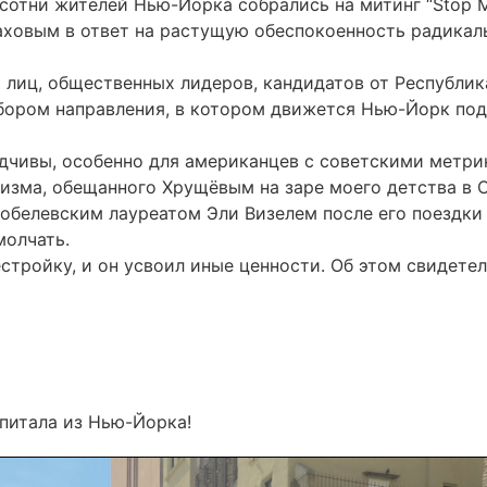
 сотни жителей Нью-Йорка собрались на митинг “Stop M
ховым в ответ на растущую обеспокоенность радикаль
иц, общественных лидеров, кандидатов от Республика
ыбором направления, в котором движется Нью-Йорк по
дчивы, особенно для американцев с советскими метрик
изма, обещанного Хрущёвым на заре моего детства в С
нобелевским лауреатом Эли Визелем после его поездки
молчать.
тройку, и он усвоил иные ценности. Об этом свидете
апитала из Нью-Йорка!