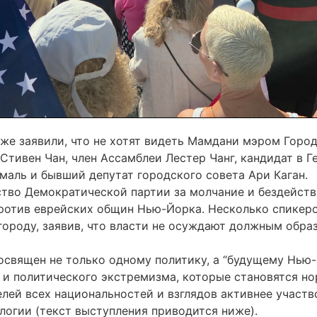
же заявили, что не хотят видеть Мамдани мэром Город
 Стивен Чан, член Ассамблеи Лестер Чанг, кандидат в 
маль и бывший депутат городского совета Ари Каган.
тво Демократической партии за молчание и бездейств
против еврейских общин Нью-Йорка. Несколько спикер
 городу, заявив, что власти не осуждают должным обр
освящен не только одному политику, а “будущему Нью-Й
а и политического экстремизма, которые становятся н
ей всех национальностей и взглядов активнее участво
огии (текст выступления приводится ниже).