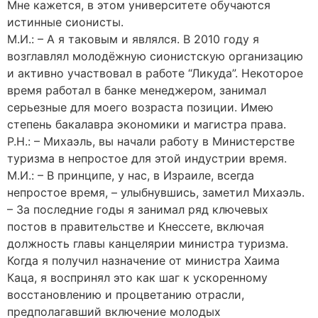
Мне кажется, в этом университете обучаются
истинные сионисты.
М.И.: – А я таковым и являлся. В 2010 году я
возглавлял молодёжную сионистскую организацию
и активно участвовал в работе “Ликуда”. Некоторое
время работал в банке менеджером, занимал
серьезные для моего возраста позиции. Имею
степень бакалавра экономики и магистра права.
Р.Н.: – Михаэль, вы начали работу в Министерстве
туризма в непростое для этой индустрии время.
М.И.: – В принципе, у нас, в Израиле, всегда
непростое время, – улыбнувшись, заметил Михаэль.
– За последние годы я занимал ряд ключевых
постов в правительстве и Кнессете, включая
должность главы канцелярии министра туризма.
Когда я получил назначение от министра Хаима
Каца, я воспринял это как шаг к ускоренному
восстановлению и процветанию отрасли,
предполагавший включение молодых