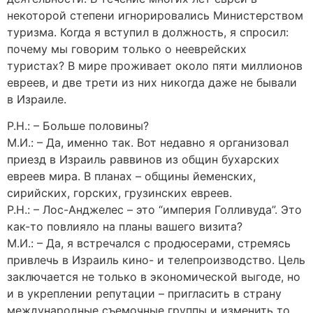
некоторой степени игнорировались Министерством
туризма. Когда я вступил в должность, я спросил:
почему мы говорим только о нееврейских
туристах? В мире проживает около пяти миллионов
евреев, и две трети из них никогда даже не бывали
в Израиле.
Р.Н.: – Больше половины?
М.И.: – Да, именно так. Вот недавно я организовал
приезд в Израиль раввинов из общин бухарских
евреев мира. В планах – общины йеменских,
сирийских, горских, грузинских евреев.
Р.Н.: – Лос-Анджелес – это “империя Голливуда”. Это
как-то повлияло на планы вашего визита?
М.И.: – Да, я встречался с продюсерами, стремясь
привлечь в Израиль кино- и телепроизводство. Цель
заключается не только в экономической выгоде, но
и в укреплении репутации – пригласить в страну
международные съемочные группы и изменить то,