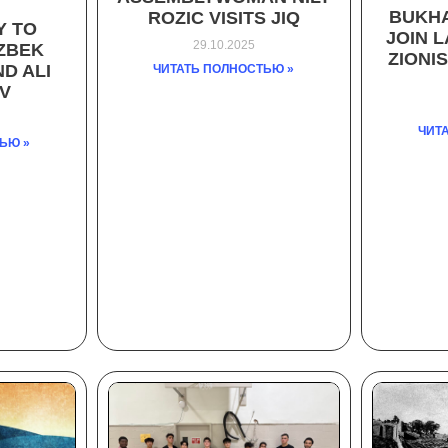
BUKHA
ROZIC VISITS JIQ
Y TO
JOIN 
29.10.2025
ZBEK
ZIONI
D ALI
ЧИТАТЬ ПОЛНОСТЬЮ »
V
ЧИТ
ЬЮ »