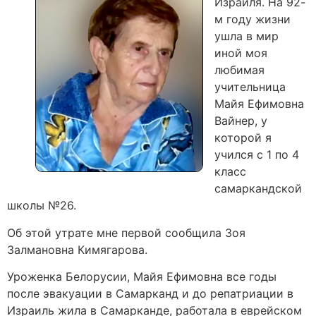
Израиля. На 92-
м году жизни
ушла в мир
иной моя
любимая
учительница
Майя Ефимовна
Вайнер, у
которой я
учился с 1 по 4
класс
самаркандской
школы №26.
Об этой утрате мне первой сообщила Зоя
Залмановна Кимягарова.
Уроженка Белорусии, Майя Ефимовна все годы
после эвакуации в Самарканд и до репатриации в
Израиль жила в Самарканде, работала в еврейском