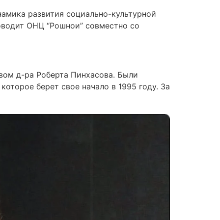
намика развития социально-культурной
роводит ОНЦ “Рошнои” совместно со
вом д-ра Роберта Пинхасова. Были
оторое берет свое начало в 1995 году. За