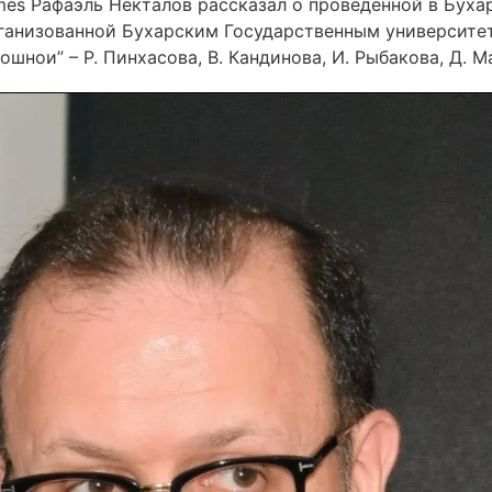
imes Рафаэль Некталов рассказал о проведенной в Буха
рганизованной Бухарским Государственным университет
шнои” – Р. Пинхасова, В. Кандинова, И. Рыбакова, Д. М