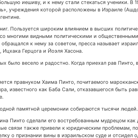
большую иешиву, и к нему стали стекаться ученики. В 
ь», учреждения которой расположены в Израиле (Ашдо
гентине.
ниг. Пользуется широким влиянием в высших политичес
 со многими видными политическими и общественными
 обращался к нему за советом, пресса называет израи
, Ицхака Герцога и Йоэля Хасона.
ых было весело и радостно. Когда приехал рав Пинто, 
яется правнуком Хаима Пинто, почитаемого марокканс
ра, известного как Баба Сали, отказавшегося быть ра
е.
годной памятной церемонии собираются тысячи людей.
на Пинто сделали его востребованным мудрецом как д
ые связи также привели к юридическим проблемам, по
елку о признании вины в израильском суде и отсидел о