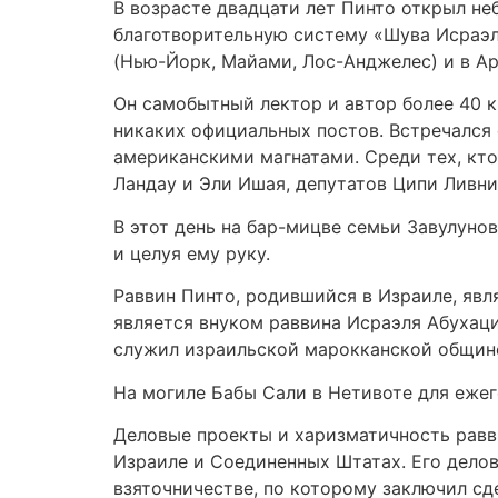
В возрасте двадцати лет Пинто открыл не
благотворительную систему «Шува Исраэл
(Нью-Йорк, Майами, Лос-Анджелес) и в Ар
Он самобытный лектор и автор более 40 к
никаких официальных постов. Встречался
американскими магнатами. Среди тех, кто
Ландау и Эли Ишая, депутатов Ципи Ливни
В этот день на бар-мицве семьи Завулунов
и целуя ему руку.
Раввин Пинто, родившийся в Израиле, явл
является внуком раввина Исраэля Абухаци
служил израильской марокканской общин
На могиле Бабы Сали в Нетивоте для еже
Деловые проекты и харизматичность равви
Израиле и Соединенных Штатах. Его делов
взяточничестве, по которому заключил сд