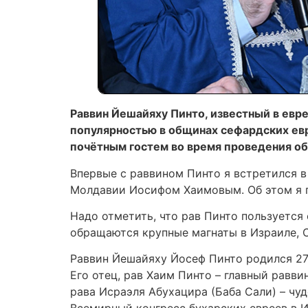
Раввин Йешайяху Пинто, известный в ев
популярностью в общинах сефардских евре
почётным гостем во время проведения об
Впервые с раввином Пинто я встретился 
Молдавии Иосифом Хаимовым. Об этом я пис
Надо отметить, что рав Пинто пользуется
обращаются крупные магнаты в Израиле, С
Раввин Йешайяху Йосеф Пинто родился 27 
Его отец, рав Хаим Пинто – главный равв
рава Исраэля Абухацира (Баба Сали) – чу