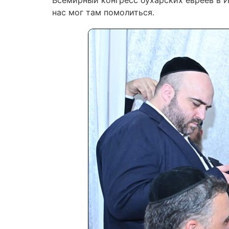
Всемирный конгресс бухарских евреев в И
нас мог там помолиться.