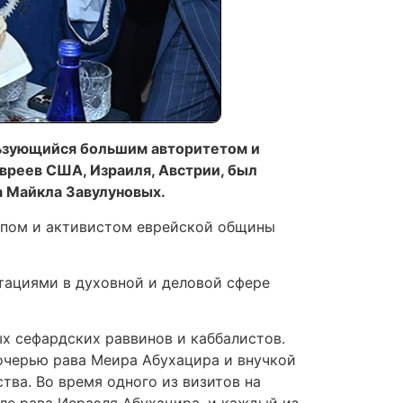
льзующийся большим авторитетом и
евреев США, Израиля, Австрии, был
а Майкла Завулуновых.
ропом и активистом еврейской общины
ьтациями в духовной и деловой сфере
х сефардских раввинов и каббалистов.
дочерью рава Меира Абухацира и внучкой
тва. Во время одного из визитов на