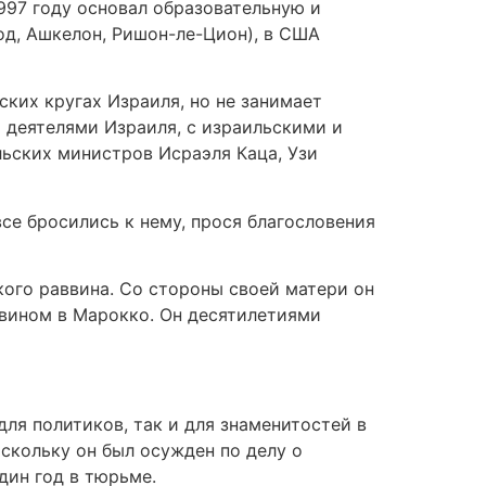
1997 году основал образовательную и
д, Ашкелон, Ришон-ле-Цион), в США
ких кругах Израиля, но не занимает
 деятелями Израиля, с израильскими и
льских министров Исраэля Каца, Узи
все бросились к нему, прося благословения
кого раввина. Со стороны своей матери он
ввином в Марокко. Он десятилетиями
ля политиков, так и для знаменитостей в
скольку он был осужден по делу о
дин год в тюрьме.