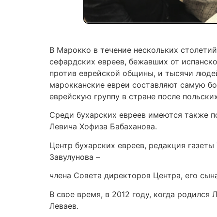
В Марокко в течение нескольких столети
сефардских евреев, бежавших от испанско
против еврейской общины, и тысячи людей
марокканские евреи составляют самую бо
еврейскую группу в стране после польских
Среди бухарских евреев имеются также п
Левича Хофиза Бабаханова.
Центр бухарских евреев, редакция газеты
Завулунова –
члена Совета директоров Центра, его сын
В свое время, в 2012 году, когда родился
Леваев.