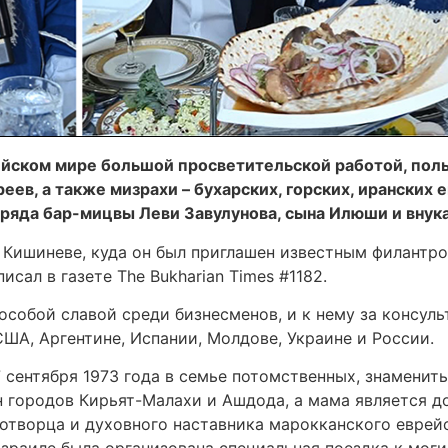
рейском мире большой просветительской работой, по
ев, а также мизрахи – бухарских, горских, иранских 
ряда бар-мицвы Леви Завулунова, сына Илюши и внук
в Кишиневе, куда он был приглашен известным филант
ал в газете The Bukhаrian Times #1182.
 особой славой среди бизнесменов, и к нему за консул
ША, Аргентине, Испании, Молдове, Украине и России.
сентября 1973 года в семье потомственных, знамениты
ин городов Кирьят-Малахи и Ашдода, а мама является 
дотворца и духовного наставника марокканского еврейс