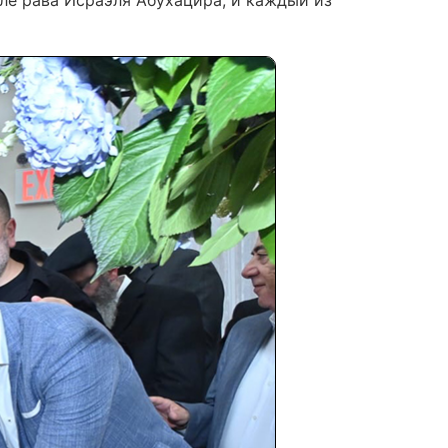
ле рава Исраэля Абухацира, и каждый из