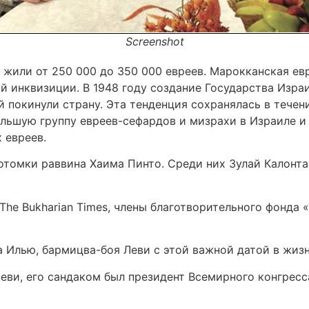
Screenshot
й жили от 250 000 до 350 000 евреев. Марокканская е
й инквизиции. В 1948 году создание Государства Изра
 покинули страну. Эта тенденция сохранялась в течени
льшую группу евреев-сефардов и мизрахи в Израиле и
 евреев.
отомки раввина Хаима Пинто. Среди них Зулай Калонта
 The Bukharian Times, члены благотворительного фонда
а Илью, бармицва-боя Леви с этой важной датой в жиз
 Леви, его сандаком был президент Всемирного конгрес