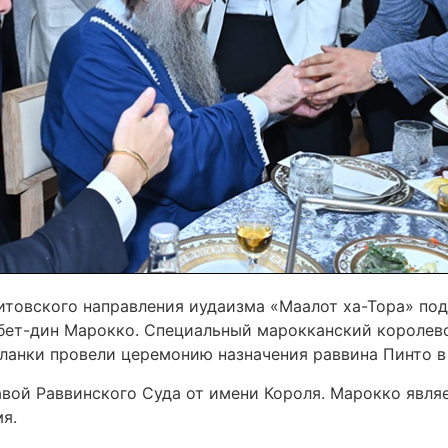
итовского направления иудаизма «Маалот ха-Тора» под
авбет-дин Марокко. Специальный марокканский короле
ланки провели церемонию назначения раввина Пинто в
авой Раввинского Суда от имени Короля. Марокко явля
я.