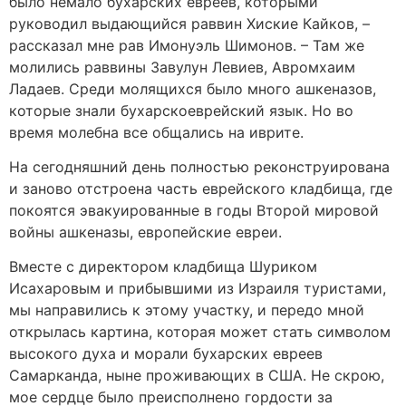
было немало бухарских евреев, которыми
руководил выдающийся раввин Хиские Кайков, –
рассказал мне рав Имонуэль Шимонов. – Там же
молились раввины Завулун Левиев, Авромхаим
Ладаев. Среди молящихся было много ашкеназов,
которые знали бухарскоеврейский язык. Но во
время молебна все общались на иврите.
На сегодняшний день полностью реконструирована
и заново отстроена часть еврейского кладбища, где
покоятся эвакуированные в годы Второй мировой
войны ашкеназы, европейские евреи.
Вместе с директором кладбища Шуриком
Исахаровым и прибывшими из Израиля туристами,
мы направились к этому участку, и передо мной
открылась картина, которая может стать символом
высокого духа и морали бухарских евреев
Самарканда, ныне проживающих в США. Не скрою,
мое сердце было преисполнено гордости за