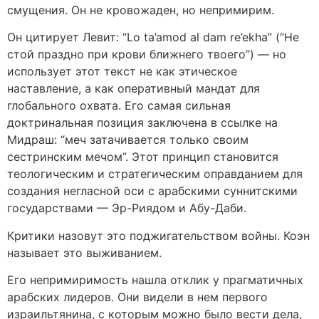
смущения. Он не кровожаден, но непримирим.
Он цитирует Левит: “Lo ta’amod al dam re’ekha” (“Не
стой праздно при крови ближнего твоего”) — но
использует этот текст не как этическое
наставление, а как оперативный мандат для
глобального охвата. Его самая сильная
доктринальная позиция заключена в ссылке на
Мидраш: “меч затачивается только своим
сестринским мечом”. Этот принцип становится
теологическим и стратегическим оправданием для
создания негласной оси с арабскими суннитскими
государствами — Эр-Риядом и Абу-Даби.
Критики назовут это поджигательством войны. Коэн
называет это выживанием.
Его непримиримость нашла отклик у прагматичных
арабских лидеров. Они видели в нем первого
израильтянина, с которым можно было вести дела,