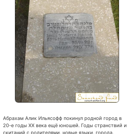
Абрахам Алик Ильясофф покинул родной город в
20-е годы ХХ века ещё юношей. Годы странствий и
скитаний с родителями, новые языки, города,