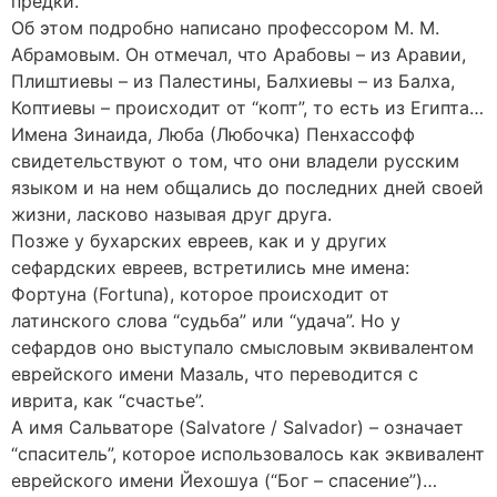
предки.
Об этом подробно написано профессором М. М.
Абрамовым. Он отмечал, что Арабовы – из Аравии,
Плиштиевы – из Палестины, Балхиевы – из Балха,
Коптиевы – происходит от “копт”, то есть из Египта…
Имена Зинаида, Люба (Любочка) Пенхассофф
свидетельствуют о том, что они владели русским
языком и на нем общались до последних дней своей
жизни, ласково называя друг друга.
Позже у бухарских евреев, как и у других
сефардских евреев, встретились мне имена:
Фортуна (Fortuna), которое происходит от
латинского слова “судьба” или “удача”. Но у
сефардов оно выступало смысловым эквивалентом
еврейского имени Мазаль, что переводится с
иврита, как “счастье”.
А имя Сальваторе (Salvatore / Salvador) – означает
“спаситель”, которое использовалось как эквивалент
еврейского имени Йехошуа (“Бог – спасение”)…