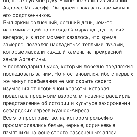
он, протянув мне руку. – Мне позвонил из Испании
Андреас Ильясофф. Он просил показать вам могилы
его родственников.
Был яркий солнечный, осенний день, чем-то
напоминающий по погоде Самарканд, дул легкий
ветерок, и в этот момент казалось, что время
замерло, позволяя насладиться теплыми лучами,
которые ласкали каждый камень на прекрасной
земле Аргентины.
Я поблагодарил Луиса, который любезно предложил
последовать за ним. Но я остановился, ибо с первых
же минут пребывания не мог скрыть своего
изумления от необычной красоты, которая
предстала пред моим взором, мгновенно расширив
представление об истории и культуре захоронений
сефардских евреев Буэнос-Айреса.
Все это пространство, на котором рельефно
просматривались белые, черные, коричневые
памятники на фоне строго рассечённых аллей,