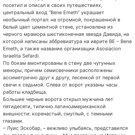
посетил и описал в своих путешествиях,
центральный вход “Bene Emeth” украшает
необычный портал: на огромной, покрашенной в
белый цвет цементной стене, установлена из
черного мрамора шестиконечная звезда Давида, на
которой написаны аббревиатура на иврите BE – Bene
Emeth, а также название организации Asosiacion
Israelita Sefardi.
По бокам вмонтированы в стену две чугунных
меноры, причем семисвечники расположены
ассиметрично друг к другу, лесенкой от первой
свечи к седьмой. Слева от ворот указаны часы
работы кладбища.
Большие черные ворота открыл мужчина лет
пятидесяти, типично латиноамериканской
внешности: коренастый, смуглый, с темными
глазами.
– Луис Эскобар, – вежливо улыбаясь, представился