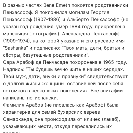
В разных частях Bene Emeth покоятся родственники
Пенхассофф. Я поклонился могилам Георгия
Пенхассофф (1907-1986) и Альберто Пенхассофф (не
указан год рождения, умер 1984 году, прикреплена
маленькая фотография), Александра Пенхассофф
(1909-1974), на которой указано и его русское имя
“Sashanka” и подписано: “Твоя мать, дети, братья и
сёстры, безутешные родственники”.
Сара Арабоф де Пенчасаде похоронена в 1965 году.
Надпись: “Ты будешь вечно жить в наших сердцах.
Твой муж, дети, внуки и правнуки” свидетельствует
о долгой жизни женщины, оставившей после себя
потомков в нескольких поколениях. Все эпитафии
написаны по-испански.
Фамилия Арабов (не писалась как Арабоф) была
характерна для семей бухарских евреев
Самарканда, она происходила от кличек (лакаб),
указывающих места, откуда переселились их