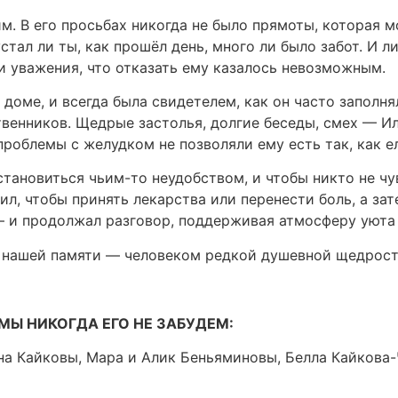
м. В его просьбах никогда не было прямоты, которая 
стал ли ты, как прошёл день, много ли было забот. И л
 и уважения, что отказать ему казалось невозможным.
 доме, и всегда была свидетелем, как он часто заполн
венников. Щедрые застолья, долгие беседы, смех — И
 проблемы с желудком не позволяли ему есть так, как ел
становиться чьим-то неудобством, и чтобы никто не чув
ил, чтобы принять лекарства или перенести боль, а за
— и продолжал разговор, поддерживая атмосферу уюта 
 нашей памяти — человеком редкой душевной щедрости
МЫ НИКОГДА ЕГО НЕ ЗАБУДЕМ:
а Кайковы, Мара и Алик Беньяминовы, Белла Кайкова-Ч