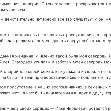
имая нить доверия. Он знал: человек раскрывается там
ым участием.
м действительно интересно всё это слушать?” И он, мя
дрость заключалась не в сложных рассуждениях, а в пр
 обладал редким даром создавать вокруг себя атмосфе
анная женщина. И именно такой была моя свекровь, 
7 лет. Благодаря усилиям и заботам моей свекрови мо
 опорой для своей семьи. Его уважали и любили не тол
 не было ни тени притворства–всё было подлинным: и д
ое присутствие–в наших воспоминаниях, в семейных тр
жают жить в нас: быть внимательными друг к другу, т
раним её в своих сердцах — Илья Яковлевич остаётся р