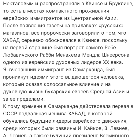
Некталовым и распространяли в Квинсе и Бруклине,
то есть в местах компактного проживания
еврейских иммигрантов из Центральной Азии.
После появления газеты на прилавках «русских»
магазинов, все пророчески заговорили о том, что
ХАБАД серьезно обосновался в Квинсе, поскольку
на первой странице был портрет самого Ребе
Любавичского Рабби Менахема-Мендла Шнеерсона,
одного из еврейских духовных лидеров XX века.
Я, вчерашний иммигрант из Самарканда, был
проникнут идеями этого выдающегося человека,
который оказал колоссальное влияние и на
духовную жизнь бухарских евреев Средней Азии и
за ее пределами.
К тому времени в Самарканде действовала первая в
СССР подвальная иешива ХАБАД, в которой
обучались будущие лидеры еврейского движения,
среди которых были раввины И. Кайков, З. Левиев,
А. Левиев, а также будущий президент Всемирного