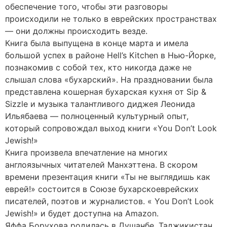
обеспечение того, чтобы эти разговоры
происходили не только в еврейских пространствах
— они должны происходить везде.
Книга была выпущена в конце марта и имела
большой успех в районе Hell’s Kitchen в Нью-Йорке,
познакомив с собой тех, кто никогда даже не
слышал слова «бухарский». На праздновании была
представлена кошерная бухарская кухня от Sip &
Sizzle и музыка талантливого диджея Леонида
Ильябаева — полноценный культурный опыт,
который сопровождал выход книги «You Don’t Look
Jewish!»
Книга произвела впечатление на многих
англоязычных читателей Манхэттена. В скором
времени презентация книги «Ты не выглядишь как
еврей!» состоится в Союзе бухарскоеврейских
писателей, поэтов и журналистов. « You Don’t Look
Jewish!» и будет доступна на Amazon.
Яффа Борухова родилась в Душанбе, Таджикистан,