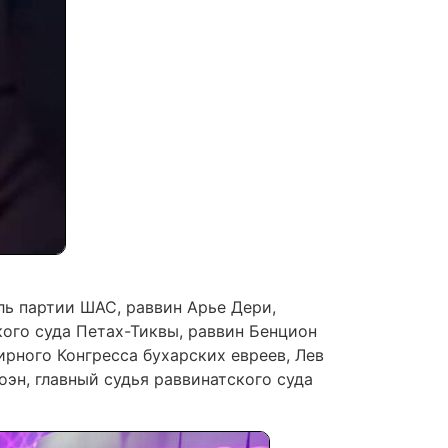
ь партии ШАС, раввин Арье Дери,
ого суда Петах-Тиквы, раввин Бенцион
ирного Конгресса бухарских евреев, Лев
оэн, главный судья раввинатского суда