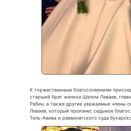
К торжественным благословениям присоед
старший брат жениха Шалом Леваев, глав
Рабин, а также другие уважаемые члены с
Леваев, который произнес седьмое благосл
Тель-Авива и раввинатского суда бухарск