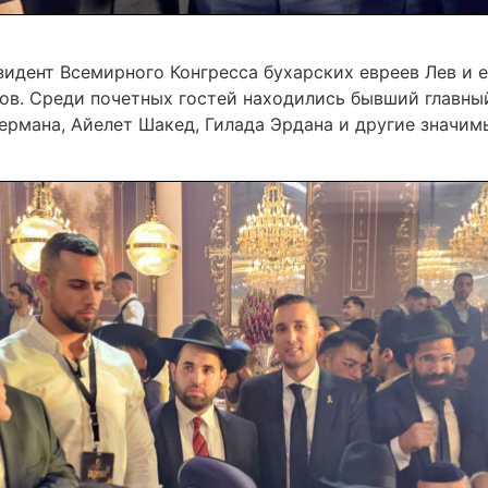
идент Всемирного Конгресса бухарских евреев Лев и е
в. Среди почетных гостей находились бывший главны
ермана, Айелет Шакед, Гилада Эрдана и другие значим