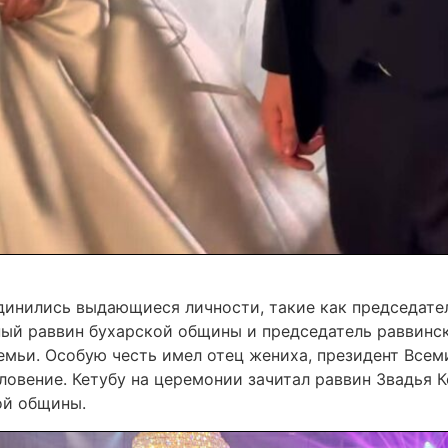
инились выдающиеся личности, такие как председател
ный раввин бухарской общины и председатель раввинск
емьи. Особую честь имел отец жениха, президент Всем
овение. Кетубу на церемонии зачитал раввин Звадья К
ой общины.