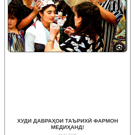
ХУДИ ДАВРАҲОИ ТАЪРИХӢ ФАРМОН
МЕДИҲАНД!