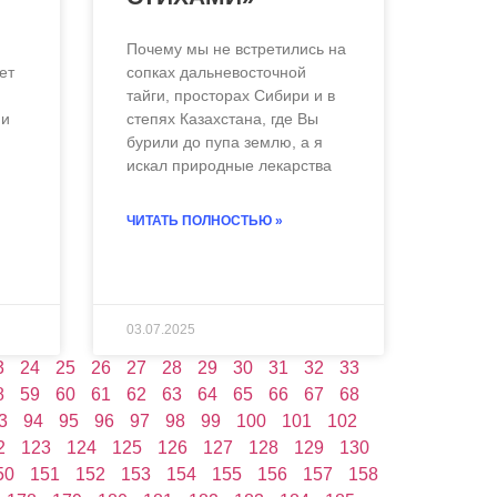
Почему мы не встретились на
ет
сопках дальневосточной
тайги, просторах Сибири и в
 и
степях Казахстана, где Вы
бурили до пупа землю, а я
искал природные лекарства
ЧИТАТЬ ПОЛНОСТЬЮ »
03.07.2025
3
24
25
26
27
28
29
30
31
32
33
8
59
60
61
62
63
64
65
66
67
68
3
94
95
96
97
98
99
100
101
102
2
123
124
125
126
127
128
129
130
50
151
152
153
154
155
156
157
158