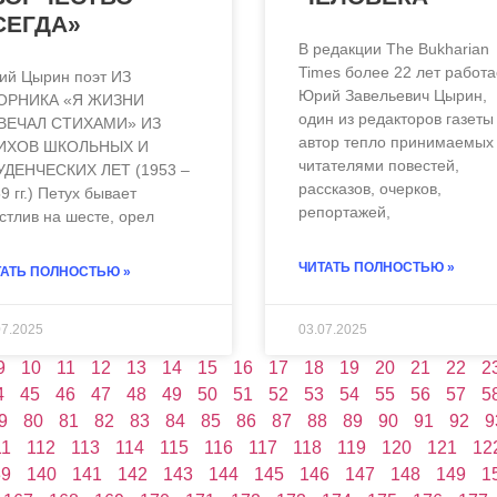
СЕГДА»
ЧИТАТЬ ВСЮ СТАТЬЮ
В редакции The Bukharian
Times более 22 лет работа
й Цырин поэт ИЗ
Юрий Завельевич Цырин,
ОРНИКА «Я ЖИЗНИ
один из редакторов газеты
ВЕЧАЛ СТИХАМИ» ИЗ
автор тепло принимаемых
ИХОВ ШКОЛЬНЫХ И
читателями повестей,
УДЕНЧЕСКИХ ЛЕТ (1953 –
рассказов, очерков,
9 гг.) Петух бывает
репортажей,
стлив на шесте, орел
ЧИТАТЬ ПОЛНОСТЬЮ »
АТЬ ПОЛНОСТЬЮ »
07.2025
03.07.2025
9
10
11
12
13
14
15
16
17
18
19
20
21
22
2
4
45
46
47
48
49
50
51
52
53
54
55
56
57
5
9
80
81
82
83
84
85
86
87
88
89
90
91
92
9
11
112
113
114
115
116
117
118
119
120
121
12
39
140
141
142
143
144
145
146
147
148
149
1