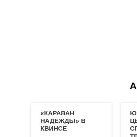
А
«КАРАВАН
Ю
НАДЕЖДЫ» В
Ц
КВИНСЕ
С
Т