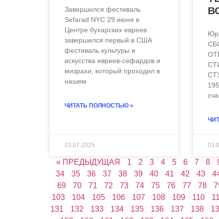
В
Завершился фестиваль
Sefarad NYC 29 июня в
Центре бухарских евреев
Юри
завершился первый в США
СБ
фестиваль культуры и
ОТ
искусства евреев-сефардов и
СТ
мизрахи, который проходил в
СТ
нашем
195
сча
ЧИТАТЬ ПОЛНОСТЬЮ »
ЧИТ
03.07.2025
03.
« ПРЕДЫДУЩАЯ
1
2
3
4
5
6
7
8
34
35
36
37
38
39
40
41
42
43
4
69
70
71
72
73
74
75
76
77
78
7
103
104
105
106
107
108
109
110
1
131
132
133
134
135
136
137
138
1