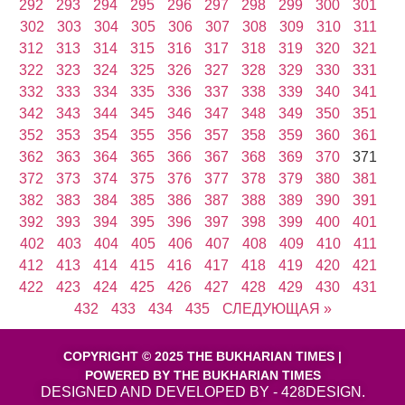
292
293
294
295
296
297
298
299
300
301
302
303
304
305
306
307
308
309
310
311
312
313
314
315
316
317
318
319
320
321
322
323
324
325
326
327
328
329
330
331
332
333
334
335
336
337
338
339
340
341
342
343
344
345
346
347
348
349
350
351
352
353
354
355
356
357
358
359
360
361
362
363
364
365
366
367
368
369
370
371
372
373
374
375
376
377
378
379
380
381
382
383
384
385
386
387
388
389
390
391
392
393
394
395
396
397
398
399
400
401
402
403
404
405
406
407
408
409
410
411
412
413
414
415
416
417
418
419
420
421
422
423
424
425
426
427
428
429
430
431
432
433
434
435
СЛЕДУЮЩАЯ »
COPYRIGHT © 2025 THE BUKHARIAN TIMES |
POWERED BY THE BUKHARIAN TIMES
DESIGNED AND DEVELOPED BY - 428DESIGN.