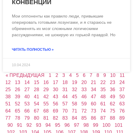
КОНВЕНЦИЙ
Мои оппоненты как правило люди, привыкшие
оперировать готовыми лозунгами, и я стараюсь не
обременять их мозг сложными логическими
рассуждениями, не шокирую их горькой правдой. Но
ЧИТАТЬ ПОЛНОСТЬЮ »
10.04.2024
« ПРЕДЫДУЩАЯ
1
2
3
4
5
6
7
8
9
10
11
12
13
14
15
16
17
18
19
20
21
22
23
24
25
26
27
28
29
30
31
32
33
34
35
36
37
38
39
40
41
42
43
44
45
46
47
48
49
50
51
52
53
54
55
56
57
58
59
60
61
62
63
64
65
66
67
68
69
70
71
72
73
74
75
76
77
78
79
80
81
82
83
84
85
86
87
88
89
90
91
92
93
94
95
96
97
98
99
100
101
102
103
104
105
106
107
108
109
110
111