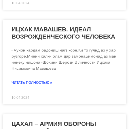
10.04.2024
ИЦХАК МАВАШЕВ. ИДЕАЛ
ВОЗРОЖДЕНЧЕСКОГО ЧЕЛОВЕКА
«Чунон кардам бадониш нагз коре,Ки то гуянд аз у хар
рузгоре,Миени халки олам дар замонаБимонад аз ман
иннеку нишона»Шохини Шерози В личности Ицхака
Нисимовича Мавашева
ЧИТАТЬ ПОЛНОСТЬЮ »
10.04.2024
ЦАХАЛ – АРМИЯ ОБОРОНЫ