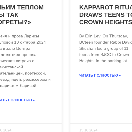
ЧЬИМ ТЕПЛОМ
KAPPAROT RITU
Ы ТАК
DRAWS TEENS T
ОГРЕТЫ?»
CROWN HEIGHT
зия и проза Ларисы
By Erin Levi On Thursday,
повой 13 октября 2024
BCteen founder Rabbi Davi
а в зале Центра
Shushan led a group of 11
лголетие» прошла
teens from BJCC to Crown
рческая встреча с
Heights. In the parking lot
екистанской
ательницей, поэтессой,
ЧИТАТЬ ПОЛНОСТЬЮ »
еводчицей, режиссером и
наристом Ларисой
АТЬ ПОЛНОСТЬЮ »
10.2024
15.10.2024