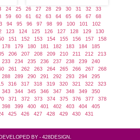
3
24
25
26
27
28
29
30
31
32
33
8
59
60
61
62
63
64
65
66
67
68
3
94
95
96
97
98
99
100
101
102
2
123
124
125
126
127
128
129
130
50
151
152
153
154
155
156
157
158
178
179
180
181
182
183
184
185
05
206
207
208
209
210
211
212
213
233
234
235
236
237
238
239
240
60
261
262
263
264
265
266
267
268
288
289
290
291
292
293
294
295
15
316
317
318
319
320
321
322
323
343
344
345
346
347
348
349
350
70
371
372
373
374
375
376
377
378
398
399
400
401
402
403
404
405
24
425
426
427
428
429
430
431
DEVELOPED BY - 428DESIGN.