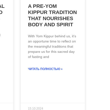
AL
A PRE-YOM
O
KIPPUR TRADITION
S
THAT NOURISHES
BODY AND SPIRIT
d
With Yom Kippur behind us, it’s
an opportune time to reflect on
the meaningful traditions that
prepare us for this sacred day
of fasting and
ЧИТАТЬ ПОЛНОСТЬЮ »
15.10.2024