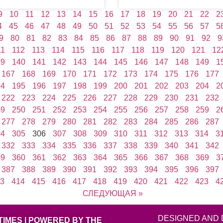
9
10
11
12
13
14
15
16
17
18
19
20
21
22
2
4
45
46
47
48
49
50
51
52
53
54
55
56
57
5
9
80
81
82
83
84
85
86
87
88
89
90
91
92
9
11
112
113
114
115
116
117
118
119
120
121
12
39
140
141
142
143
144
145
146
147
148
149
1
167
168
169
170
171
172
173
174
175
176
177
94
195
196
197
198
199
200
201
202
203
204
2
222
223
224
225
226
227
228
229
230
231
232
49
250
251
252
253
254
255
256
257
258
259
2
277
278
279
280
281
282
283
284
285
286
287
04
305
306
307
308
309
310
311
312
313
314
3
332
333
334
335
336
337
338
339
340
341
342
59
360
361
362
363
364
365
366
367
368
369
3
387
388
389
390
391
392
393
394
395
396
397
3
414
415
416
417
418
419
420
421
422
423
4
СЛЕДУЮЩАЯ »
DESIGNED AND 
TIMES | POWERED BY THE