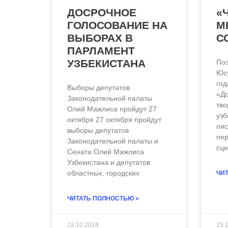
ДОСРОЧНОЕ
«
ГОЛОСОВАНИЕ НА
М
ВЫБОРАХ В
С
ПАРЛАМЕНТ
УЗБЕКИСТАНА
Поэ
Юсу
год
Выборы депутатов
«До
Законодательной палаты
тво
Олий Мажлиса пройдут 27
узб
октября 27 октября пройдут
пис
выборы депутатов
пер
Законодательной палаты и
сце
Сената Олий Мажлиса
Узбекистана и депутатов
областных, городских
ЧИТ
ЧИТАТЬ ПОЛНОСТЬЮ »
22.10.2024
15.