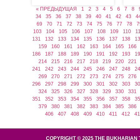
« ПРЕДЫДУЩАЯ
1
2
3
4
5
6
7
8
34
35
36
37
38
39
40
41
42
43
4
69
70
71
72
73
74
75
76
77
78
7
103
104
105
106
107
108
109
110
1
131
132
133
134
135
136
137
138
1
159
160
161
162
163
164
165
166
186
187
188
189
190
191
192
193
1
214
215
216
217
218
219
220
221
241
242
243
244
245
246
247
248
2
269
270
271
272
273
274
275
276
296
297
298
299
300
301
302
303
3
324
325
326
327
328
329
330
331
351
352
353
354
355
356
357
358
3
379
380
381
382
383
384
385
386
406
407
408
409
410
411
412
41
COPYRIGHT © 2025 THE BUKHARIAN 