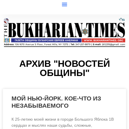
АРХИВ "НОВОСТЕЙ
ОБЩИНЫ"
МОЙ НЬЮ-ЙОРК. КОЕ-ЧТО ИЗ
НЕЗАБЫВАЕМОГО
К 25-летию моей жизни в городе Большого Яблока 1В
сердцах и мыслях наши судьбы, сложные,