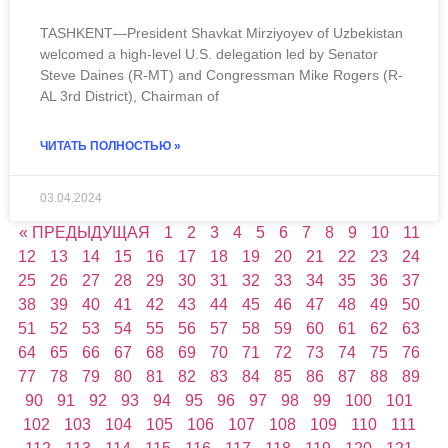
TASHKENT—President Shavkat Mirziyoyev of Uzbekistan
welcomed a high-level U.S. delegation led by Senator
Steve Daines (R-MT) and Congressman Mike Rogers (R-
AL 3rd District), Chairman of
ЧИТАТЬ ПОЛНОСТЬЮ »
03.04.2024
« ПРЕДЫДУЩАЯ
1
2
3
4
5
6
7
8
9
10
11
12
13
14
15
16
17
18
19
20
21
22
23
24
25
26
27
28
29
30
31
32
33
34
35
36
37
38
39
40
41
42
43
44
45
46
47
48
49
50
51
52
53
54
55
56
57
58
59
60
61
62
63
64
65
66
67
68
69
70
71
72
73
74
75
76
77
78
79
80
81
82
83
84
85
86
87
88
89
90
91
92
93
94
95
96
97
98
99
100
101
102
103
104
105
106
107
108
109
110
111