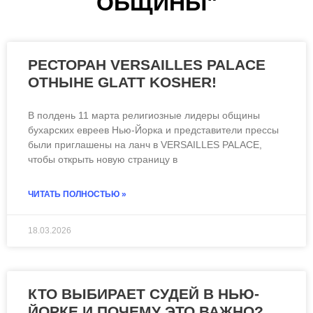
ОБЩИНЫ"
КАНЕСОИ КАЛОН
РЕСТОРАН VERSAILLES PALACE
ОТНЫНЕ GLATT KOSHER!
В полдень 11 марта религиозные лидеры общины
бухарских евреев Нью-Йорка и представители прессы
были приглашены на ланч в VERSAILLES PALACE,
чтобы открыть новую страницу в
ЧИТАТЬ ПОЛНОСТЬЮ »
ЧИТАТЬ ВСЮ СТАТЬЮ
18.03.2026
КТО ВЫБИРАЕТ СУДЕЙ В НЬЮ-
ЙОРКЕ И ПОЧЕМУ ЭТО ВАЖНО?