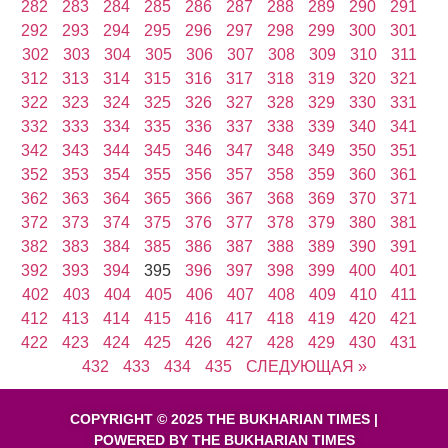
282
283
284
285
286
287
288
289
290
291
292
293
294
295
296
297
298
299
300
301
302
303
304
305
306
307
308
309
310
311
312
313
314
315
316
317
318
319
320
321
322
323
324
325
326
327
328
329
330
331
332
333
334
335
336
337
338
339
340
341
342
343
344
345
346
347
348
349
350
351
352
353
354
355
356
357
358
359
360
361
362
363
364
365
366
367
368
369
370
371
372
373
374
375
376
377
378
379
380
381
382
383
384
385
386
387
388
389
390
391
392
393
394
395
396
397
398
399
400
401
402
403
404
405
406
407
408
409
410
411
412
413
414
415
416
417
418
419
420
421
422
423
424
425
426
427
428
429
430
431
432
433
434
435
СЛЕДУЮЩАЯ »
COPYRIGHT © 2025 THE BUKHARIAN TIMES |
POWERED BY THE BUKHARIAN TIMES