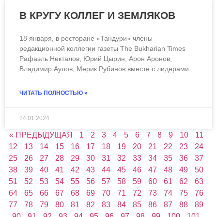
В КРУГУ КОЛЛЕГ И ЗЕМЛЯКОВ
18 января, в ресторане «Тандури» члены
редакционной коллегии газеты The Bukhariаn Times
Рафаэль Некталов, Юрий Цырин, Арон Аронов,
Владимир Аулов, Мерик Рубинов вместе с лидерами
ЧИТАТЬ ПОЛНОСТЬЮ »
24.01.2024
« ПРЕДЫДУЩАЯ
1
2
3
4
5
6
7
8
9
10
11
12
13
14
15
16
17
18
19
20
21
22
23
24
25
26
27
28
29
30
31
32
33
34
35
36
37
38
39
40
41
42
43
44
45
46
47
48
49
50
51
52
53
54
55
56
57
58
59
60
61
62
63
64
65
66
67
68
69
70
71
72
73
74
75
76
77
78
79
80
81
82
83
84
85
86
87
88
89
90
91
92
93
94
95
96
97
98
99
100
101