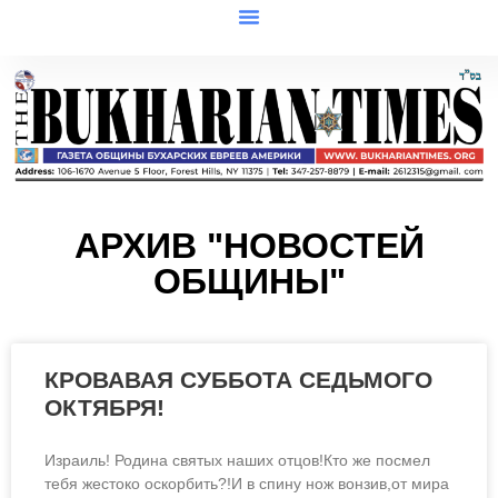
АРХИВ "НОВОСТЕЙ
ОБЩИНЫ"
КРОВАВАЯ СУББОТА CЕДЬМОГО
ОКТЯБРЯ!
Израиль! Родина святых наших отцов!Кто же посмел
тебя жестоко оскорбить?!И в спину нож вонзив,от мира