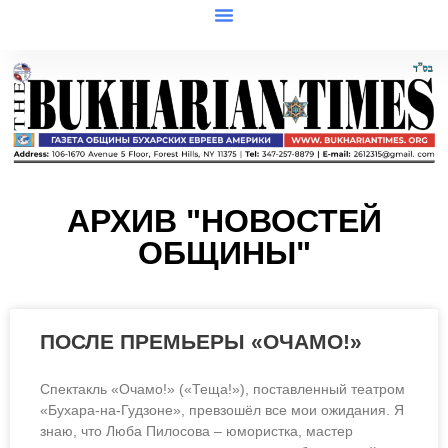
АРХИВ "НОВОСТЕЙ
ОБЩИНЫ"
ПОСЛЕ ПРЕМЬЕРЫ «ОЧАМО!»
Спектакль «Очамо!» («Теща!»), поставленный театром
«Бухара-на-Гудзоне», превзошёл все мои ожидания. Я
знаю, что Люба Пилосова – юмористка, мастер