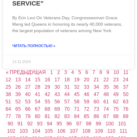
SERVICE”
By Erin Levi On Veterans Day, Congresswoman Grace
Meng led Queens in honoring its nearly 40,000 veterans,
the largest population of veterans among New York
ЧИТАТЬ ПОЛНОСТЬЮ »
13.11.2024
« ПРЕДЫДУЩАЯ
1
2
3
4
5
6
7
8
9
10
11
12
13
14
15
16
17
18
19
20
21
22
23
24
25
26
27
28
29
30
31
32
33
34
35
36
37
38
39
40
41
42
43
44
45
46
47
48
49
50
51
52
53
54
55
56
57
58
59
60
61
62
63
64
65
66
67
68
69
70
71
72
73
74
75
76
77
78
79
80
81
82
83
84
85
86
87
88
89
90
91
92
93
94
95
96
97
98
99
100
101
102
103
104
105
106
107
108
109
110
111