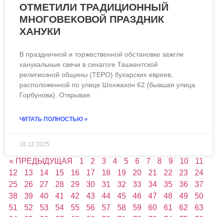
ОТМЕТИЛИ ТРАДИЦИОННЫЙ
МНОГОВЕКОВОЙ ПРАЗДНИК
ХАНУКИ
В праздничной и торжественной обстановке зажгли
ханукальные свечи в синагоге Ташкентской
религиозной общины (ТЕРО) бухарских евреев,
расположенной по улице Шохжахон 62 (бывшая улица
Горбунова). Открывая
ЧИТАТЬ ПОЛНОСТЬЮ »
18.12.2025
« ПРЕДЫДУЩАЯ
1
2
3
4
5
6
7
8
9
10
11
12
13
14
15
16
17
18
19
20
21
22
23
24
25
26
27
28
29
30
31
32
33
34
35
36
37
38
39
40
41
42
43
44
45
46
47
48
49
50
51
52
53
54
55
56
57
58
59
60
61
62
63