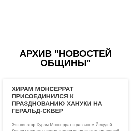
ПРЕЗЕНТАЦИЯ В
АРХИВ "НОВОСТЕЙ
ЦЕНТРЕ
ОБЩИНЫ"
БУХАРСКИХ
ЕВРЕЕВ НЬЮ-
ЙОРКА
ХИРАМ МОНСЕРРАТ
ПРИСОЕДИНИЛСЯ К
ПРАЗДНОВАНИЮ ХАНУКИ НА
ГЕРАЛЬД-СКВЕР
Экс-сенатор Хурам Монсеррат с раввином Йехудой
Коэном принял участие в церемонии зажигания первой