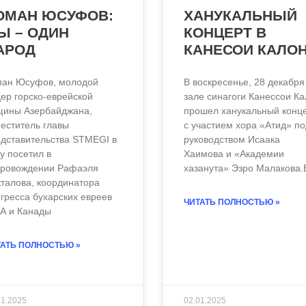
ОМАН ЮСУФОВ:
ХАНУКАЛЬНЫЙ
Ы – ОДИН
КОНЦЕРТ В
АРОД
КАНЕСОИ КАЛО
ман Юсуфов, молодой
В воскресенье, 28 декабря
ер горско-еврейской
зале синагоги Канессои К
щины Азербайджана,
прошел ханукальный конц
еститель главы
с участием хора «Атид» по
дставительства STMЕGI в
руководством Исаака
у посетил в
Хаимова и «Академии
ЧИТАТЬ ВСЮ СТАТЬЮ
провождении Рафаэля
хазанута» Эзро Малакова.
талова, координатора
гресса бухарских евреев
ЧИТАТЬ ПОЛНОСТЬЮ »
А и Канады
АТЬ ПОЛНОСТЬЮ »
01.2025
02.01.2025