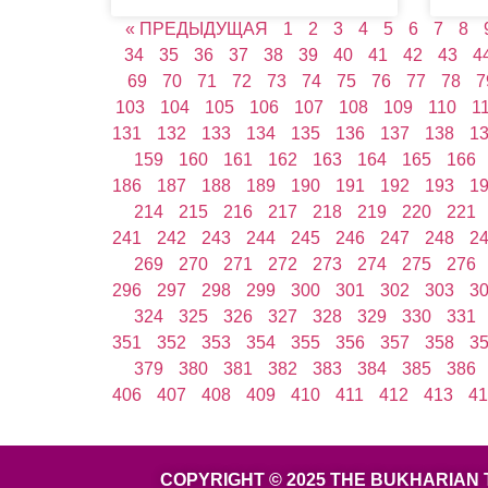
« ПРЕДЫДУЩАЯ
1
2
3
4
5
6
7
8
34
35
36
37
38
39
40
41
42
43
4
69
70
71
72
73
74
75
76
77
78
7
103
104
105
106
107
108
109
110
1
131
132
133
134
135
136
137
138
1
159
160
161
162
163
164
165
166
186
187
188
189
190
191
192
193
1
214
215
216
217
218
219
220
221
241
242
243
244
245
246
247
248
2
269
270
271
272
273
274
275
276
296
297
298
299
300
301
302
303
3
324
325
326
327
328
329
330
331
351
352
353
354
355
356
357
358
3
379
380
381
382
383
384
385
386
406
407
408
409
410
411
412
413
41
COPYRIGHT © 2025 THE BUKHARIAN 