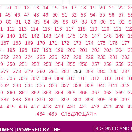
9
10
11
12
13
14
15
16
17
18
19
20
21
22
2
4
45
46
47
48
49
50
51
52
53
54
55
56
57
5
9
80
81
82
83
84
85
86
87
88
89
90
91
92
9
11
112
113
114
115
116
117
118
119
120
121
12
39
140
141
142
143
144
145
146
147
148
149
1
167
168
169
170
171
172
173
174
175
176
177
94
195
196
197
198
199
200
201
202
203
204
2
222
223
224
225
226
227
228
229
230
231
232
49
250
251
252
253
254
255
256
257
258
259
2
277
278
279
280
281
282
283
284
285
286
287
04
305
306
307
308
309
310
311
312
313
314
3
332
333
334
335
336
337
338
339
340
341
342
59
360
361
362
363
364
365
366
367
368
369
3
387
388
389
390
391
392
393
394
395
396
397
4
415
416
417
418
419
420
421
422
423
424
4
434
435
СЛЕДУЮЩАЯ »
DESIGNED AND 
TIMES | POWERED BY THE