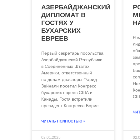
АЗЕРБАЙДЖАНСКИЙ
Р
ДИПЛОМАТ В
М
ГОСТЯХ У
Н
БУХАРСКИХ
ЕВРЕЕВ
Ро
лид
об
Первый секретарь посольства
зам
Азербайджанской Республики
пре
в Соединенных Штатах
Бак
Америки, ответственный
со
по делам диаспоры Фарид
Нек
Зейнали посетил Конгресс
Кон
бухарских евреев США и
СШ
Канады. Гостя встретили
президент Конгресса Борис
ЧИТ
ЧИТАТЬ ПОЛНОСТЬЮ »
02.01.2025
02.