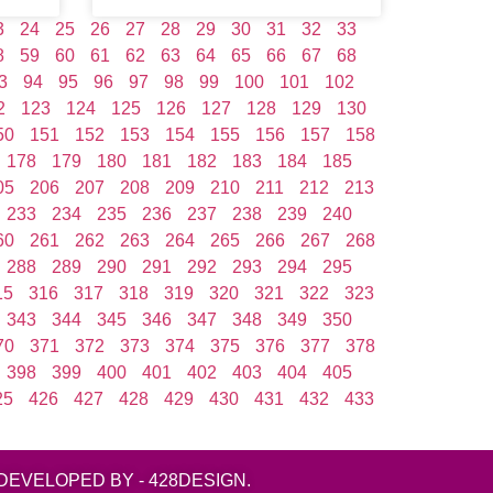
3
24
25
26
27
28
29
30
31
32
33
8
59
60
61
62
63
64
65
66
67
68
3
94
95
96
97
98
99
100
101
102
2
123
124
125
126
127
128
129
130
50
151
152
153
154
155
156
157
158
178
179
180
181
182
183
184
185
05
206
207
208
209
210
211
212
213
233
234
235
236
237
238
239
240
60
261
262
263
264
265
266
267
268
288
289
290
291
292
293
294
295
15
316
317
318
319
320
321
322
323
343
344
345
346
347
348
349
350
70
371
372
373
374
375
376
377
378
398
399
400
401
402
403
404
405
25
426
427
428
429
430
431
432
433
DEVELOPED BY - 428DESIGN.