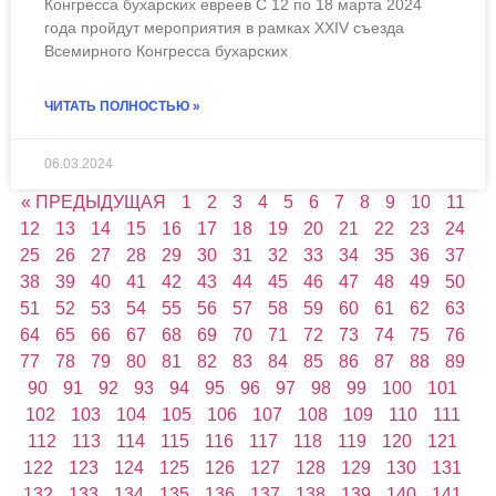
Конгресса бухарских евреев С 12 по 18 марта 2024
года пройдут мероприятия в рамках XXIV съезда
Всемирного Конгресса бухарских
ЧИТАТЬ ПОЛНОСТЬЮ »
06.03.2024
« ПРЕДЫДУЩАЯ
1
2
3
4
5
6
7
8
9
10
11
12
13
14
15
16
17
18
19
20
21
22
23
24
25
26
27
28
29
30
31
32
33
34
35
36
37
38
39
40
41
42
43
44
45
46
47
48
49
50
51
52
53
54
55
56
57
58
59
60
61
62
63
64
65
66
67
68
69
70
71
72
73
74
75
76
77
78
79
80
81
82
83
84
85
86
87
88
89
90
91
92
93
94
95
96
97
98
99
100
101
102
103
104
105
106
107
108
109
110
111
112
113
114
115
116
117
118
119
120
121
122
123
124
125
126
127
128
129
130
131
132
133
134
135
136
137
138
139
140
141