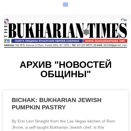
АРХИВ "НОВОСТЕЙ
ОБЩИНЫ"
BICHAK: BUKHARIAN JEWISH
PUMPKIN PASTRY
By Erin Levi Straight from the Las Vegas kitchen of Roni
Jhone, a self-taught Bukharian Jewish chef, is this