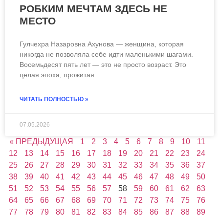
РОБКИМ МЕЧТАМ ЗДЕСЬ НЕ
МЕСТО
Гулчехра Назаровна Ахунова — женщина, которая
никогда не позволяла себе идти маленькими шагами.
Восемьдесят пять лет — это не просто возраст. Это
целая эпоха, прожитая
ЧИТАТЬ ПОЛНОСТЬЮ »
07.05.2026
« ПРЕДЫДУЩАЯ
1
2
3
4
5
6
7
8
9
10
11
12
13
14
15
16
17
18
19
20
21
22
23
24
25
26
27
28
29
30
31
32
33
34
35
36
37
38
39
40
41
42
43
44
45
46
47
48
49
50
51
52
53
54
55
56
57
58
59
60
61
62
63
64
65
66
67
68
69
70
71
72
73
74
75
76
77
78
79
80
81
82
83
84
85
86
87
88
89