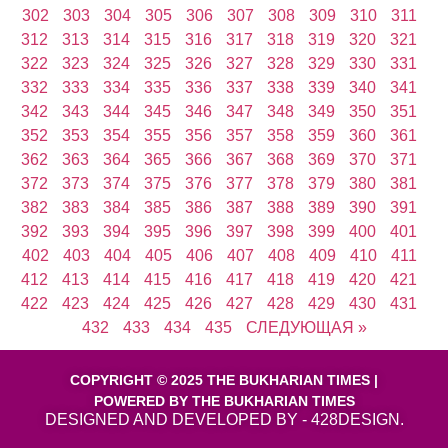
302
303
304
305
306
307
308
309
310
311
312
313
314
315
316
317
318
319
320
321
322
323
324
325
326
327
328
329
330
331
332
333
334
335
336
337
338
339
340
341
342
343
344
345
346
347
348
349
350
351
352
353
354
355
356
357
358
359
360
361
362
363
364
365
366
367
368
369
370
371
372
373
374
375
376
377
378
379
380
381
382
383
384
385
386
387
388
389
390
391
392
393
394
395
396
397
398
399
400
401
402
403
404
405
406
407
408
409
410
411
412
413
414
415
416
417
418
419
420
421
422
423
424
425
426
427
428
429
430
431
432
433
434
435
СЛЕДУЮЩАЯ »
COPYRIGHT © 2025 THE BUKHARIAN TIMES |
POWERED BY THE BUKHARIAN TIMES
DESIGNED AND DEVELOPED BY - 428DESIGN.