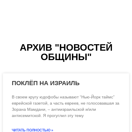
IS THERE LIFE
AFTER DEATH? BJW
АРХИВ "НОВОСТЕЙ
ОБЩИНЫ"
BOOK CLUB GETS
PHILOSOPHICAL
ПОКЛЁП НА ИЗРАИЛЬ
В своем кругу юдофобы называют “Нью-Йорк таймс”
еврейской газетой, а часть евреев, не голосовавшая за
Зорана Мамдани, – антиизраильской и/или
антисемитской. Я прогуглил эту тему
ЧИТАТЬ ПОЛНОСТЬЮ »