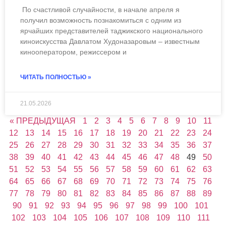
По счастливой случайности, в начале апреля я
получил возможность познакомиться с одним из
ярчайших представителей таджикского национального
киноискусства Давлатом Худоназаровым – известным
кинооператором, режиссером и
ЧИТАТЬ ПОЛНОСТЬЮ »
21.05.2026
« ПРЕДЫДУЩАЯ
1
2
3
4
5
6
7
8
9
10
11
12
13
14
15
16
17
18
19
20
21
22
23
24
25
26
27
28
29
30
31
32
33
34
35
36
37
38
39
40
41
42
43
44
45
46
47
48
49
50
51
52
53
54
55
56
57
58
59
60
61
62
63
64
65
66
67
68
69
70
71
72
73
74
75
76
77
78
79
80
81
82
83
84
85
86
87
88
89
90
91
92
93
94
95
96
97
98
99
100
101
102
103
104
105
106
107
108
109
110
111